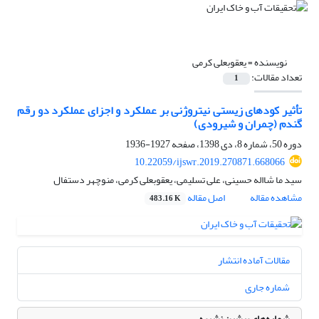
نویسنده =
یعقوبعلی کرمی
تعداد مقالات:
1
تأثیر کود‌های زیستی نیتروژنی بر عملکرد و اجزای عملکرد دو رقم
گندم (چمران و شیرودی)
دوره 50، شماره 8، دی 1398، صفحه
1927-1936
10.22059/ijswr.2019.270871.668066
سید ما شااله حسینی، علی تسلیمی، یعقوبعلی کرمی، منوچهر دستفال
مشاهده مقاله
اصل مقاله
483.16 K
مقالات آماده انتشار
شماره جاری
شماره‌های پیشین نشریه