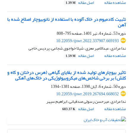
مشاهده مقاله
اصل مقاله
1.39 M
تثبیت کادمیوم در خاک آلوده با استفاده از نانوبیوچار اصلاح شده با
آهن
دوره 53، شماره 4، تیر 1401، صفحه
795-808
10.22059/ijswr.2022.337907.669193
ندا مرادی، عبدالامیر معزی، شیلا خواجوی شجاعی، پردیس خاجی
مشاهده مقاله
اصل مقاله
1.59 M
تاثیر بیوچارهای تولید شده از بقایای گیاهی (هرس درختان و کاه و
کلش) بر برخی شاخص‌های میکروبیولوژیکی در خاک‌های آهکی
دوره 50، شماره 6، آبان 1398، صفحه
1381-1394
10.22059/ijswr.2019.267694.668032
ندا مرادی، میرحسن رسولی صدقیانی، ابراهیم سپهر
مشاهده مقاله
اصل مقاله
683.37 K