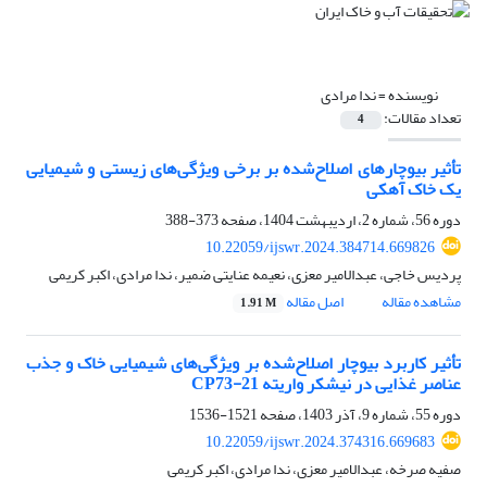
نویسنده =
ندا مرادی
تعداد مقالات:
4
تأثیر بیوچارهای اصلاح‌شده بر برخی ویژگی‌های زیستی و شیمیایی
یک خاک آهکی
دوره 56، شماره 2، اردیبهشت 1404، صفحه
373-388
10.22059/ijswr.2024.384714.669826
پردیس خاجی، عبدالامیر معزی، نعیمه عنایتی ضمیر، ندا مرادی، اکبر کریمی
مشاهده مقاله
اصل مقاله
1.91 M
تأثیر کاربرد بیوچار اصلاح‌شده بر ویژگی‌های شیمیایی خاک و جذب
عناصر غذایی در نیشکر واریته CP73-21
دوره 55، شماره 9، آذر 1403، صفحه
1521-1536
10.22059/ijswr.2024.374316.669683
صفیه صرخه، عبدالامیر معزی، ندا مرادی، اکبر کریمی