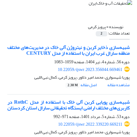
نویسنده =
پرویز کرمی
تعداد مقالات:
2
شبیه‌سازی ذخایر کربن و نیتروژن آلی خاک در مدیریت‌های مختلف
منطقه سارال غرب ایران با استفاده از مدل CENTURY
دوره 56، شماره 4، تیر 1404، صفحه
1059-1083
10.22059/ijswr.2023.356044.669461
پوریا شهسواری، محمد امیر دلاور، پرویز کرمی، کمال نبی اللهی
مشاهده مقاله
اصل مقاله
2.38 M
شبیه‌سازی پویایی کربن آلی خاک با استفاده از مدل RothC در
کاربری‌های مختلف اراضی ایستگاه تحقیقاتی سارال استان کردستان
دوره 53، شماره 5، مرداد 1401، صفحه
971-992
10.22059/ijswr.2022.339220.669211
پوریا شهسواری، محمد امیر دلاور، پرویز کرمی، کمال نبی اللهی