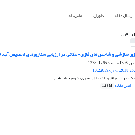
ارسال مقاله
داوران
تماس با ما
ل عطاری
ریزی سازشی و شاخص‌های فازی- مکانی در ارزیابی سناریوهای تخصیص آب، 
1265-1278
10.22059/ijswr.2018.26
د، شهاب عراقی نژاد، جلال عطاری، کیومرث ابراهیمی
اصل مقاله
1.13 M