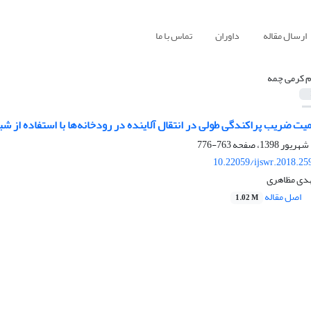
ارسال مقاله
داوران
تماس با ما
ام کرمی چمه
یت ضریب پراکندگی طولی در انتقال آلاینده در رودخانه‌ها با استفاده از شب
763-776
10.22059/ijswr.2018.25
هدی مظاهری
اصل مقاله
1.02 M