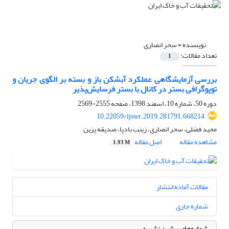
نویسنده =
سحر انصاری
تعداد مقالات:
1
بررسی آزمایشگاهی عملکرد آبشکن باز و بسته بر الگوی جریان و
توپوگرافی بستر در کانال با بستر فرسایش‌پذیر
دوره 50، شماره 10، اسفند 1398، صفحه
2555-2569
10.22059/ijswr.2019.281791.668214
مجید فضلی، سحر انصاری، زینب بادپا، صدیقه پزین
مشاهده مقاله
اصل مقاله
1.93 M
مقالات آماده انتشار
شماره جاری
شماره‌های پیشین نشریه