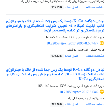
زهرا قنبری، نسرین قربان زاده، محمدباقر فرهنگی، مریم خلیلی راد
مشاهده مقاله
اصل مقاله
995.99 K
تبادل دو‌گانه K-Ca توسط یک رس جدا شده از خاک با مینرالوژی
غالب ایلایت (میکا): 2- تعیین ضرایب انتخاب‌گری و پارامترهای
ترمودینامیکی و اثر تخلیه پتاسیم بر آن‌ها
دوره 48، شماره 3، مهر 1396، صفحه
599-612
10.22059/ijswr.2017.209678.667477
مریم خلیلی راد، حسن توفیقی
مشاهده مقاله
اصل مقاله
670.12 K
تبادل دو گانه K-Ca توسط یک رس جدا شده از خاک با مینرالوژی
غالب ایلایت (میکا): 1- اثر تخلیه-فروریزش رس ایلایت (میکا) بر
انتخابگری K-Ca
دوره 48، شماره 1، اردیبهشت 1396، صفحه
149-163
10.22059/ijswr.2017.61349
حسن توفیقی، مریم خلیلی راد
مشاهده مقاله
اصل مقاله
782.58 K