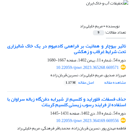
نویسنده =
مریم خلیلی راد
تعداد مقالات:
9
تاثیر بیوچار و هماتیت بر فراهمی کادمیوم در یک خاک شالیزاری
تحت شرایط غرقاب و زهکشی
دوره 54، شماره 11، بهمن 1402، صفحه
1667-1680
10.22059/ijswr.2023.365268.669571
مهرزاد صدیق، مریم خلیلی راد، نسرین قربان زاده
مشاهده مقاله
اصل مقاله
1.17 M
حذف فسفات، فلوراید و کلسیم از شیرابه دفن‌گاه زباله سراوان با
استفاده از فرایند رسوب زیستی کلسیم کربنات
دوره 54، شماره 10، دی 1402، صفحه
1431-1445
10.22059/ijswr.2023.364169.669556
فاطمه مهدی پور، نسرین قربان زاده، محمدباقر فرهنگی، مریم خلیلی راد