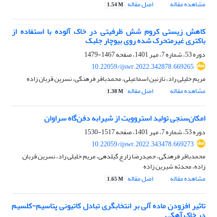
مشاهده مقاله
اصل مقاله
1.54 M
کاهش زیستی کروم شش ظرفیتی در خاک آلوده با استفاده از
باکتری غیرمتحرک شده روی بیوچار جلبک
دوره 53، شماره 7، مهر 1401، صفحه
1467-1479
10.22059/ijswr.2022.342878.669265
مریم خلیلی راد، نازنین اسماعیلی، محمدباقر فرهنگی، نسرین قربان زاده
مشاهده مقاله
اصل مقاله
1.38 M
امکان‌سنجی تولید استروویت از شیرابه دفن‌گاه سراوان
دوره 53، شماره 7، مهر 1401، صفحه
1517-1530
10.22059/ijswr.2022.343478.669273
محمدباقر فرهنگی، حمیدرضا زارع گیلدهی، مریم خلیلی راد، نسرین قربان
زاده، محدثه شیرین زاده
مشاهده مقاله
اصل مقاله
1.65 M
تاثیر افزودن ماده آلی بر انتخابگری تبادل کاتیونی پتاسیم-کلسیم
در خاک آهکی