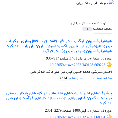
نویسنده =
احسان سرلکی
تعداد مقالات:
6
هیومیفیکاسیون لیگنایت در فاز جامد جهت فعال‌سازی ترکیبات
نیترو-هیومیکی از طریق اکسیداسیون ازن: ارزیابی عملکرد
هیومیفیکاسیون و تبدیل نیتروژن در فرآیند
دوره 53، شماره 5، مرداد 1401، صفحه
917-936
10.22059/ijswr.2022.340128.669223
احسان سرلکی، محمد حسین کیان مهر، علی ماشاء‌الله کرمانی
مشاهده مقاله
اصل مقاله
2.1 M
پیشرفت‌های اخیر و روندهای تحقیقاتی در کودهای پایدار زیستی
بر پایه لیگنین: فناوری‌های تولید، سازو کارهای فرآیند و ارزیابی
عملکرد
دوره 52، شماره 8، آبان 1400، صفحه
2279-2301
10.22059/ijswr.2021.323230.668961