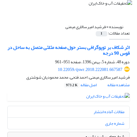
نویسنده =
فرشید امیرسالاری میمنی
تعداد مقالات:
1
اثر شکاف بر توپوگرافی بستر حول صفحه‌ مثلثی متصل به ساحل در
قوس 90 درجه
دوره 48، شماره 5، بهمن 1396، صفحه
951-961
10.22059/ijswr.2018.222081.667587
فرشید امیرسالاری میمنی، احمد فتحی، محمد محمودیان شوشتری
مشاهده مقاله
اصل مقاله
973.2 K
مقالات آماده انتشار
شماره جاری
شماره‌های پیشین نشریه