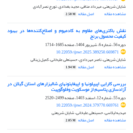
شایان شریعتی، مهرداد منافی، مجید بغدادی، تورج نصرآبادی
مشاهده مقاله
اصل مقاله
2.58 M
نقش باکتری‌های مقاوم به کادمیوم و اصلاح‌کننده‌ها در بهبود
کیفیت محصول برنج
دوره 56، شماره 6، شهریور 1404، صفحه
1685-1714
10.22059/ijswr.2025.389250.669871
شایان شریعتی، ناصر مهردادی، حسینعلی علیخانی، کمیل زینالی
مشاهده مقاله
اصل مقاله
1.94 M
بررسی کارایی اپی‎پلون‎ها و اپی‎فایتون‎های شالیزارهای استان گیلان در
آزادسازی پتاسیم از موسکویت وفلوگوپیت
دوره 55، شماره 12، اسفند 1403، صفحه
2499-2520
10.22059/ijswr.2024.379770.669761
مهدیه لیلاسی، حسینعلی علیخانی، شایان شریعتی
مشاهده مقاله
اصل مقاله
2.05 M