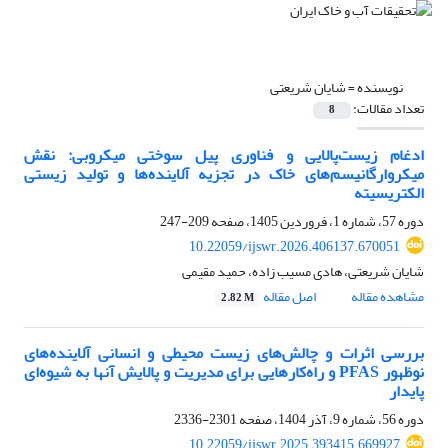
نویسنده =
شایان شریعتی
تعداد مقالات:
8
ادغام زیست‌پالایی و فناوری پیل سوختی میکروبی: نقش
میکروارگانیسم‌های خاک در تجزیه آلاینده‌ها و تولید زیستی
الکتریسیته
دوره 57، شماره 1، فروردین 1405، صفحه
209-247
10.22059/ijswr.2026.406137.670051
شایان شریعتی، هادی مسیب زاده، حمید مقیمی
مشاهده مقاله
اصل مقاله
2.82 M
بررسی اثرات و چالش‌های زیست محیطی و انسانی آلاینده‌های
نوظهور PFAS و راه‌کارهایی برای مدیریت و پالایش آنها به شیوه‌ای
پایدار
دوره 56، شماره 9، آذر 1404، صفحه
2301-2336
10.22059/ijswr.2025.393415.669927