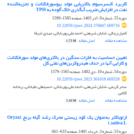
کاربرد کنسرسیوم باکتریایی مولد بیوسورفکتانت و تجزیه‌کننده
نفت در افزایش ضریب آبگذری خاک آلوده به TPH
دوره 55، شماره 9، آذر 1403، صفحه
1585-1599
10.22059/ijswr.2024.376847.669716
کمیل زینالی، شایان شریعتی، احمدعلی پوربابائی، مهدی شرفا
مشاهده مقاله
اصل مقاله
1.75 M
تعیین حساسیت به فلزات سنگین در باکتری‌های مولد سورفکتانت
و کارایی آنها در حذف هیدروکربن‌های نفتی کل
دوره 54، شماره 10، دی 1402، صفحه
1565-1579
10.22059/ijswr.2023.361018.669528
سحر کریمی، شایان شریعتی، احمدعلی پوربابائی، حسینعلی علیخانی، ریحانه
کلامی
مشاهده مقاله
اصل مقاله
1.43 M
ازتوباکتر به‌عنوان یک کود زیستی محرک رشد گیاه برنج (Oryza
sativa L.)
دوره 53، شماره 3، خرداد 1401، صفحه
633-661