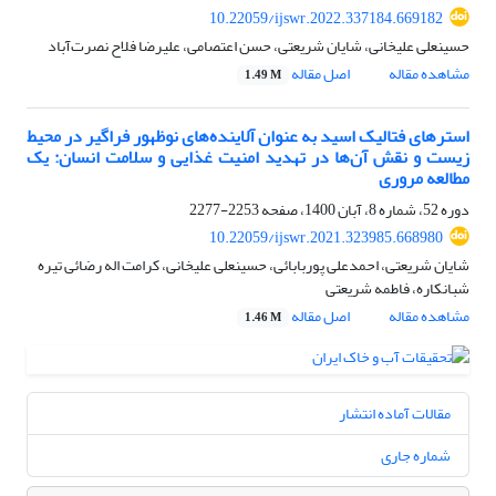
10.22059/ijswr.2022.337184.669182
حسینعلی علیخانی، شایان شریعتی، حسن اعتصامی، علیرضا فلاح نصرت‌آباد
مشاهده مقاله
اصل مقاله
1.49 M
استرهای فتالیک اسید به عنوان آلاینده‌های نوظهور فراگیر در محیط
زیست و نقش آن‌ها در تهدید امنیت غذایی و سلامت انسان: یک
مطالعه مروری
دوره 52، شماره 8، آبان 1400، صفحه
2253-2277
10.22059/ijswr.2021.323985.668980
شایان شریعتی، احمدعلی پوربابائی، حسینعلی علیخانی، کرامت اله رضائی تیره
شبانکاره، فاطمه شریعتی
مشاهده مقاله
اصل مقاله
1.46 M
مقالات آماده انتشار
شماره جاری