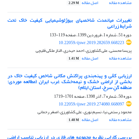
مشاهده مقاله
اصل مقاله
2.29 M
تغییرات میانمدت شاخصهای بیوژئوشیمیایی کیفیت خاک تحت
شرایط زراعی
دوره 51، شماره 1، فروردین 1399، صفحه
119-133
10.22059/ijswr.2019.282659.668223
پریسا محسنی، علی کشاورزی، احمد حیدری، الناز ملکی قلیچی
مشاهده مقاله
اصل مقاله
1.41 M
ارزیابی کمّی و پهنه‌بندی پراکنش مکانی شاخص کیفیت خاک در
بخشی از اراضی خشک و نیمه‌خشک غرب ایران (مطالعه موردی:
منطقه کَنِ ‌سرخ، استان ایلام)
دوره 50، شماره 7، آذر 1398، صفحه
1701-1719
10.22059/ijswr.2019.274080.668097
محمود رستمی نیا، نسیم نوری، علی کشاورزی، اصغر رحمانی
مشاهده مقاله
اصل مقاله
1.48 M
بررسی کارایی نظریه مجموعه های فازی در ارزیابی تناسب اراضی