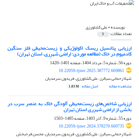
نویسنده =
علی کشاورزی
تعداد مقالات:
5
ارزیابی پتانسیل ریسک اکولوژیکی و زیست‌محیطی فلز سنگین
کادمیوم در خاک (مطالعه موردی: اراضی شهرِری، استان تهران)
دوره 56، شماره 5، مرداد 1404، صفحه
1401-1420
10.22059/ijswr.2025.387772.669861
شهلا رحمانی سیالرز، علی کشاورزی، فریدون سرمدیان
مشاهده مقاله
اصل مقاله
1.83 M
ارزیابی شاخص‌های زیست‌محیطی آلودگی خاک به عنصر سرب در
بخشی از اراضی شهرری استان تهران
دوره 55، شماره 9، آذر 1403، صفحه
1485-1503
10.22059/ijswr.2024.378270.669735
شهلا رحمانی سیالرز، علی کشاورزی، فریدون سرمدیان، محسن فرحبخش