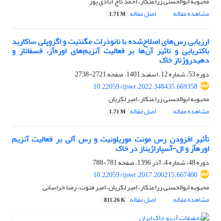
محبوبه ابوالحسنی زراعتکار، احمد تاج آبادی پور
مشاهده مقاله
اصل مقاله
1.71 M
ارزیابی رس‌های اصلاح‌شده با نانوذرات مگنتیت و اگزوپلی ساکارید
باکتریایی و تاثیر آن‌ها بر فعالیت آنزیم‌های اوره‌آز، فسفاتاز و
دهیدروژناز خاک
دوره 53، شماره 12، اسفند 1401، صفحه
2721-2738
10.22059/ijswr.2022.348435.669358
محبوبه ابوالحسنی زراعتکار، امیر لکزیان
مشاهده مقاله
اصل مقاله
1.71 M
تأثیر افزودن رس مونت موریلونیت و رس آلی بر فعالیت آنزیم
اوره‎آز و ال-آسپاراژیناز در خاک
دوره 48، شماره 4، آذر 1396، صفحه
781-788
10.22059/ijswr.2017.200215.667400
محبوبه ابوالحسنی زراعتکار، امیر لکزیان، امیر فتوت، رضا خراسانی
مشاهده مقاله
اصل مقاله
811.26 K