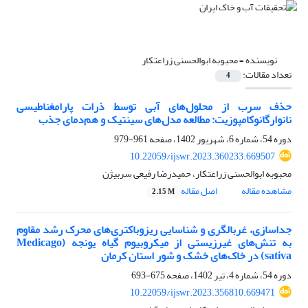
نویسنده =
محبوبه ابوالحسنی زراعتکار
تعداد مقالات:
4
حذف سرب از محلول‌های آبی توسط ذرات پارامغناطیسی
نانوارگانوکامپوزیت: مطالعه مدل‌های سینتیک و هم‌دمای جذب
دوره 54، شماره 6، شهریور 1402، صفحه
961-979
10.22059/ijswr.2023.360233.669507
محبوبه ابوالحسنی زراعتکار، حمیدرضا رفیعی سربیژن
مشاهده مقاله
اصل مقاله
2.15 M
جداسازی، غربالگری و شناسایی ریزوباکتری‌های محرک رشد مقاوم
به تنش‌های غیرزیستی از میکروبیوم گیاه یونجه (Medicago
sativa) در خاک‌های خشک و شور استان کرمان
دوره 54، شماره 4، تیر 1402، صفحه
675-693
10.22059/ijswr.2023.356810.669471