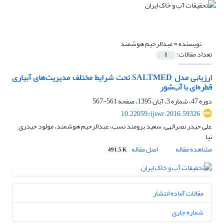
نویسنده =
عبدالرحیم هوشمند
تعداد مقالات:
1
ارزیابی مدل SALTMED تحت شرایط مختلف مدیریت‌های آبیاری
قطره‌ای با آب‌شور
دوره 47، شماره 3، آبان 1395، صفحه
561-567
10.22059/ijswr.2016.59326
علی حیدر نصرالهی، سعید برومند نسب، عبدالرحیم هوشمند، مولود حیدری
نیا
مشاهده مقاله
اصل مقاله
491.5 K
مقالات آماده انتشار
شماره جاری