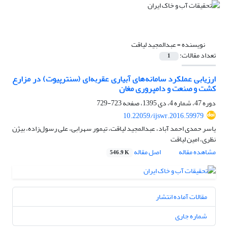
نویسنده =
عبدالمجید لیاقت
تعداد مقالات:
1
ارزیابی عملکرد سامانه‌های آبیاری عقربه‌ای (سنترپیوت) در مزارع
کشت و صنعت و دامپروری مغان
دوره 47، شماره 4، دی 1395، صفحه
723-729
10.22059/ijswr.2016.59979
یاسر حمدی احمد آباد، عبدالمجید لیاقت، تیمور سهرابی، علی رسول‌زاده، بیژن
نظری، امین لیاقت
مشاهده مقاله
اصل مقاله
546.9 K
مقالات آماده انتشار
شماره جاری