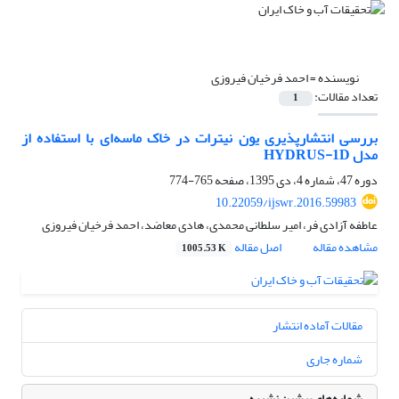
نویسنده =
احمد فرخیان فیروزی
تعداد مقالات:
1
بررسی انتشارپذیری یون نیترات در خاک ماسه‌ای با استفاده از
مدل HYDRUS-1D
دوره 47، شماره 4، دی 1395، صفحه
765-774
10.22059/ijswr.2016.59983
عاطفه آزادی فر، امیر سلطانی محمدی، هادی معاضد، احمد فرخیان فیروزی
مشاهده مقاله
اصل مقاله
1005.53 K
مقالات آماده انتشار
شماره جاری
شماره‌های پیشین نشریه