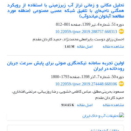
تحلیل مکانی و زمانی تراز آب زیرزمینی با استفاده از رویکرد
همگنی ناحیه‌ای با تلفیق شبکه عصبی مصنوعی (منطقه مورد
مطالعه: آبخوان میاندوآب)
دوره 51، شماره 4، تیر 1399، صفحه
801-812
10.22059/ijswr.2019.288757.668313
احسان رزاق دوست، بایرامعلی محمدنژاد، حمید کاردان مقدم
مشاهده مقاله
اصل مقاله
1.61 M
اولین تجربه سامانه تیکه‌نگاری صوتی برای پایش سرعت جریان
رودخانه در ایران
دوره 50، شماره 7، آذر 1398، صفحه
1793-1800
10.22059/ijswr.2019.274448.668106
مسعود بحرینی مطلق، عباس کاظمی خشویی، رضا روزبهانی، مرتضی افتخاری،
حمید کاردان مقدم
مشاهده مقاله
اصل مقاله
914.65 K
مقالات آماده انتشار