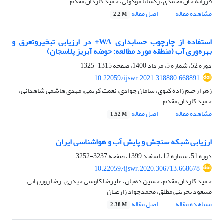
فرزانه جان محمدی، رکسانا موگوئی، حمید کاردان مقدم
مشاهده مقاله
اصل مقاله
2.2 M
استفاده از چارچوب حسابداری WA+ در ارزیابی تبخیروتعرق و
بهره‌‌وری آب (منطقه مورد مطالعه: حوضه آبریز پلاسجان)
دوره 52، شماره 5، مرداد 1400، صفحه
1315-1325
10.22059/ijswr.2021.318880.668891
زهرا رحیم زاده کیوی، سامان جوادی، نعمت کریمی، مهدی هاشمی شاهدانی،
حمید کاردان مقدم
مشاهده مقاله
اصل مقاله
1.52 M
ارزیابی شبکه سنجش و پایش آب و هواشناسی ایران
دوره 51، شماره 12، اسفند 1399، صفحه
3237-3252
10.22059/ijswr.2020.306713.668678
حمید کاردان مقدم، حسین دهبان، علیرضا کاوسی حیدری، رضا روزبهانی،
مسعود بحرینی مطلق، محمدجواد زارعیان
مشاهده مقاله
اصل مقاله
2.38 M