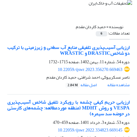
نویسنده =
حمید کاردان مقدم
تعداد مقالات:
6
ارزیابی آسیب‌پذیری تلفیقی منابع آب سطحی و زیرزمینی با ترکیب
دو شاخصDRASTIC و WRASTIC
دوره 54، شماره 11، بهمن 1402، صفحه
1715-1732
10.22059/ijswr.2023.356270.669463
ناصر عسکربیوکی، احمد شرافتی، حمید کاردان مقدم
مشاهده مقاله
اصل مقاله
2.84 M
ارزیابی حریم کیفی چشمه با رویکرد تلفیق شاخص آسیب‌پذیری
VESPA و روش MDHT (منطقه موردمطالعه: چشمه‌های کارستی
در حوضه سد سیمره)
دوره 53، شماره 3، خرداد 1401، صفحه
459-470
10.22059/ijswr.2022.334823.669145