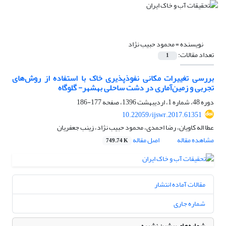
نویسنده =
محمود حبیب نژاد
تعداد مقالات:
1
بررسی تغییرات مکانی نفوذپذیری خاک با استفاده از روش‌های
تجربی و زمین‌آماری در دشت ساحلی بهشهر- گلوگاه
دوره 48، شماره 1، اردیبهشت 1396، صفحه
177-186
10.22059/ijswr.2017.61351
عطا اله کاویان، رضا احمدی، محمود حبیب نژاد، زینب جعفریان
مشاهده مقاله
اصل مقاله
749.74 K
مقالات آماده انتشار
شماره جاری
شماره‌های پیشین نشریه