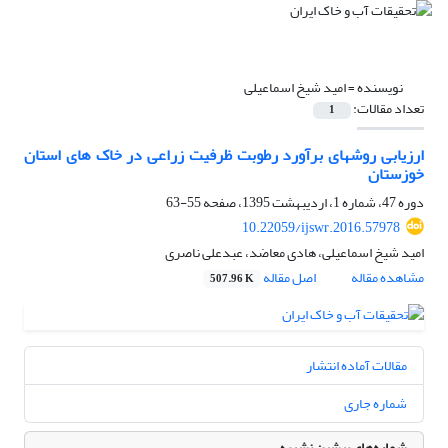
نویسنده =
امید شیخ اسماعیلی
تعداد مقالات:
1
ارزیابی روشهای برآورد رطوبت ظرفیت زراعی در خاک های استان
خوزستان
دوره 47، شماره 1، اردیبهشت 1395، صفحه
55-63
10.22059/ijswr.2016.57978
امید شیخ اسماعیلی، هادی معاضد، عبدعلی ناصری
مشاهده مقاله
اصل مقاله
507.96 K
مقالات آماده انتشار
شماره جاری
شماره‌های پیشین نشریه