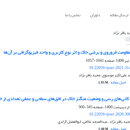
ارسال مقاله
داوران
تماس با ما
د باقر نژاد
قاومت‌ فروروی و برشی خاک و اثر نوع کاربری و واحد فیزیوگرافی بر آن‌ها
1041-1057
10.22059/ijswr.2021.31
 علی اکبر موسوی، مجید باقر نژاد
اصل مقاله
1.95 M
کانی‌های رسی و وضعیت منگنز خاک در افق‌های سطحی و عمقی تعدادی از خ
345-360
10.22059/ijswr.2020.30
 باقر نژاد، عبدالصمد غلامی، ابوالفضل آزادی
اصل مقاله
1.48 M