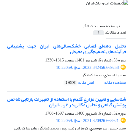
نویسنده =
محمد کمانگر
تعداد مقالات:
4
تحلیل دهه‌ای_فضایی خشک‌سالی‌های ایران جهت پشتیبانی
فرآیندهای تصمیم‌گیری محیطی
دوره 53، شماره 6، شهریور 1401، صفحه
1315-1330
10.22059/ijswr.2022.342456.669258
محمود احمدی، محمد کمانگر
مشاهده مقاله
اصل مقاله
2.03 M
شناسایی و تعیین مزارع گندم با استفاده از تغییرات بازتابی شاخص
پوشش گیاهی و تحلیل مکانی در غرب ایران
دوره 52، شماره 6، شهریور 1400، صفحه
1697-1708
10.22059/ijswr.2021.320926.668921
سید حسین میرموسوی، کوهزاد رئیس پور، محمد کمانگر، علیرضا کربلایی