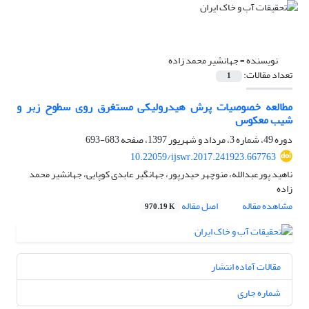
نویسنده =
جهانشیر محمد زاده
تعداد مقالات:
1
مطالعه خصوصیات پرش هیدرولیکی مستغرق روی سطوح زبر و
شیب معکوس
دوره 49، شماره 3، مرداد و شهریور 1397، صفحه
683-693
10.22059/ijswr.2017.241923.667763
ناهید پورعبدالله، منوچهر حیدرپور، جهانگیر عابدی کوپایی، جهانشیر محمد
زاده
مشاهده مقاله
اصل مقاله
970.19 K
مقالات آماده انتشار
شماره جاری