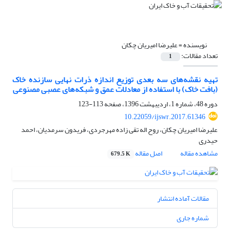
نویسنده =
علیرضا امیریان چکان
تعداد مقالات:
1
تهیه نقشه‌های سه بعدی توزیع اندازه ذرات نهایی سازنده خاک
(بافت خاک) با استفاده از معادلات عمق و شبکه‌های عصبی مصنوعی
دوره 48، شماره 1، اردیبهشت 1396، صفحه
113-123
10.22059/ijswr.2017.61346
علیرضا امیریان چکان، روح اله تقی زاده مهرجردی، فریدون سرمدیان، احمد
حیدری
مشاهده مقاله
اصل مقاله
679.5 K
مقالات آماده انتشار
شماره جاری