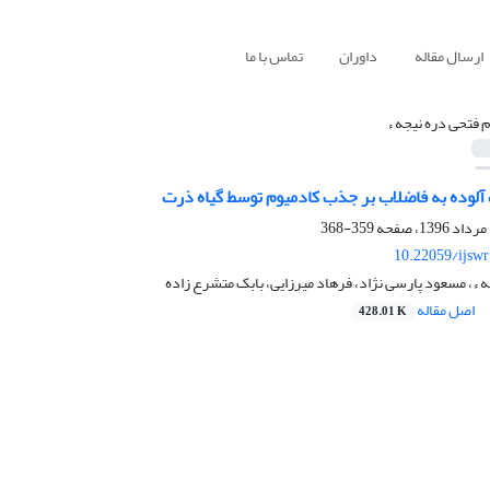
ارسال مقاله
داوران
تماس با ما
ام فتحی دره نیجه ء
آلوده به فاضلاب بر جذب کادمیوم توسط گیاه ذرت
359-368
10.22059/ijsw
ه ء، مسعود پارسی نژاد، فرهاد میرزایی، بابک متشرع زاده
اصل مقاله
428.01 K