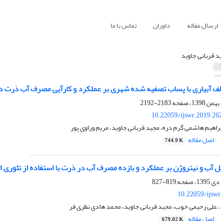
ارسال مقاله
داوران
تماس با ما
د قربانی جاوید
لف آبیاری با پساب تصفیه شده شهری بر عملکرد و کارآیی مصرف آب ذرت 
2183-2192
10.22059/ijswr.2019.26
راهیم هاشمی گرم دره، مجید قربانی جاوید، مریم وراوی پور
اصل مقاله
744.9 K
ل آب و نیتروژن بر عملکرد و بازده مصرف آب در ذرت با استفاده از تئوری 
819-827
10.22059/ijsw
، علی رحیمی خوب، مجید قربانی جاوید، محمد هادی نظری فر
اصل مقاله
679.02 K