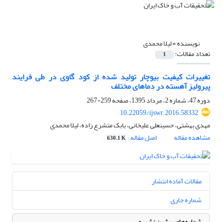
نویسنده =
لیلا محمدی
تعداد مقالات:
1
تغییرات کیفیت بیوچار تولید شده از کود گاوی در طی فرایند
پیرولیز آهسته در دماهای مختلف
دوره 47، شماره 2، مرداد 1395، صفحه
259-267
10.22059/ijswr.2016.58332
مهدی بهشتی، حسینعلی علیخانی، بابک متشرع زاده، لیلا محمدی
مشاهده مقاله
اصل مقاله
630.1 K
مقالات آماده انتشار
شماره جاری
شماره‌های پیشین نشریه