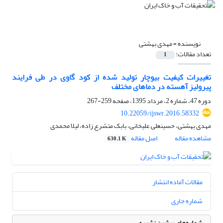
نویسنده =
مهدی بهشتی
تعداد مقالات:
1
تغییرات کیفیت بیوچار تولید شده از کود گاوی در طی فرایند
پیرولیز آهسته در دماهای مختلف
دوره 47، شماره 2، مرداد 1395، صفحه
259-267
10.22059/ijswr.2016.58332
مهدی بهشتی، حسینعلی علیخانی، بابک متشرع زاده، لیلا محمدی
مشاهده مقاله
اصل مقاله
630.1 K
مقالات آماده انتشار
شماره جاری
شماره‌های پیشین نشریه