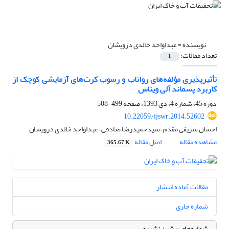
نویسنده =
عبداواحد خالدی درویشان
تعداد مقالات:
1
تأثیرپذیری مؤلفه‌های رواناب و رسوب کرت‌های آزمایشی کوچک از
کاربرد پسماند آلی ویناس
دوره 45، شماره 4، دی 1393، صفحه
499-508
10.22059/ijswr.2014.52602
احسان شریفی مقدم، سیدحمیدرضا صادقی، عبداواحد خالدی درویشان
مشاهده مقاله
اصل مقاله
365.67 K
مقالات آماده انتشار
شماره جاری
شماره‌های پیشین نشریه