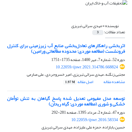
نویسنده =
مهدی سرائی تبریزی
تعداد مقالات:
3
اثربخشی راهکارهای تعادل‌بخشی منابع آب زیرزمینی برای کنترل
فرونشست (مطالعه موردی: محدوده مطالعاتی ورامین)
دوره 52، شماره 7، مهر 1400، صفحه
1735-1751
10.22059/ijswr.2021.314786.668824
مجتبی زنگنه، مهدی سرائی تبریزی، امیر خسروجردی، علی صارمی
مشاهده مقاله
اصل مقاله
1.97 M
توسعه مدل مفهومی تعدیل شده پاسخ گیاهان به تنش توأمان
خشکی و شوری (مطالعه موردی: گیاه ریحان)
دوره 47، شماره 2، مرداد 1395، صفحه
281-292
10.22059/ijswr.2016.58334
حسین بابازاده، حمزه علی علیزاده، مهدی سرائی تبریزی