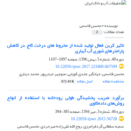
نویسنده =
محسن قاسمی
تعداد مقالات:
2
تاثیر کربن فعال تولید شده از مخروط های درخت کاج در کاهش
پارامترهای شوری آب آبیاری
دوره 48، شماره 5، بهمن 1396، صفحه
1097-1107
10.22059/ijswr.2017.223400.667599
محسن قاسمی، جهانگیر عابدی کوپایی، منوچهر حیدرپور، محمد دیناری
مشاهده مقاله
اصل مقاله
672.43 K
برآورد ضریب پخشیدگی طولی رودخانه با استفاده از انواع
روش‌های داده‌کاوی
دوره 46، شماره 3، مهر 1394، صفحه
385-394
10.22059/ijswr.2015.56728
سمیه سلطانی گردفرامرزی، روح الله تقی زاده مهرجردی، محسن قاسمی