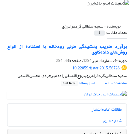
نویسنده =
سمیه سلطانی گردفرامرزی
تعداد مقالات:
1
برآورد ضریب پخشیدگی طولی رودخانه با استفاده از انواع
روش‌های داده‌کاوی
دوره 46، شماره 3، مهر 1394، صفحه
385-394
10.22059/ijswr.2015.56728
سمیه سلطانی گردفرامرزی، روح الله تقی زاده مهرجردی، محسن قاسمی
مشاهده مقاله
اصل مقاله
650.62 K
مقالات آماده انتشار
شماره جاری
شماره‌های پیشین نشریه