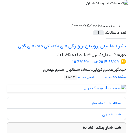
نویسنده =
Samaneh Soltanian
تعداد مقالات:
1
تاثیر الیاف پلی پروپیلن بر ویژگی های مکانیکی خاک های گچی
دوره 46، شماره 2، تیر 1394، صفحه
245-253
10.22059/ijswr.2015.55929
جهانگیر عابدی کوپایی، سمانه سلطانیان، مهدی قیصری
مشاهده مقاله
اصل مقاله
1.57 M
مقالات آماده انتشار
شماره جاری
شماره‌های پیشین نشریه