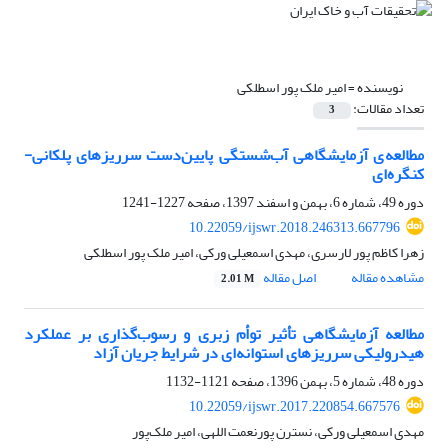
نویسنده =
امیر ملک پور اسطلکی
تعداد مقالات:
3
مطالعه ی آزمایشگاهی آب‌شستگی پایین‌دست سرریزهای پلکانی-
کنگره‌ای
دوره 49، شماره 6، بهمن و اسفند 1397، صفحه
1227-1241
10.22059/ijswr.2018.246313.667796
زهرا کاظم پور لارسری، مهدی اسمعیلی ورکی، امیر ملک پور اسطلکی
مشاهده مقاله
اصل مقاله
2.01 M
مطالعه آزمایشگاهی تأثیر توأم زبری و رسوب‌گذاری بر عملکرد
هیدرولیکی سرریز‌های استوانه‌ای در شرایط جریان آزاد
دوره 48، شماره 5، بهمن 1396، صفحه
1121-1132
10.22059/ijswr.2017.220854.667576
مهدی اسمعیلی ورکی، نسترن پورنعمت اللهی، امیر ملک‌پور