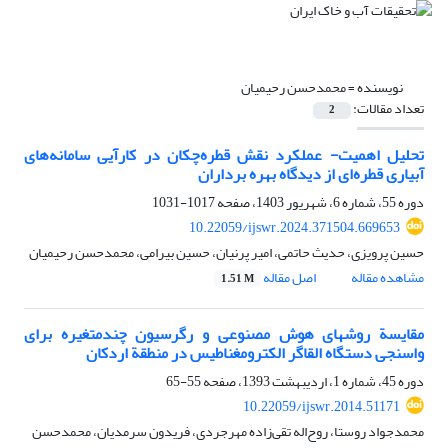
نویسنده =
محمدحسن رحیمیان
تعداد مقالات:
2
تحلیل اهمیت- عملکرد نقش قطره‌چکان در کارآیی سامانه‌های
آبیاری قطره‌ای از دیدگاه بهره برداران
دوره 55، شماره 6، شهریور 1403، صفحه
1017-1031
10.22059/ijswr.2024.371504.669653
حسین پرویزی، حدیث حاتمی، امیر پرنیان، حسین بیرامی، محمدحسن رحیمیان
مشاهده مقاله
اصل مقاله
1.51 M
مقایسة روش‏های هوش مصنوعی و رگرسیون چند‌متغیره برای
واسنجی دستگاه القاگر الکترومغناطیس در منطقة اردکان
دوره 45، شماره 1، اردیبهشت 1393، صفحه
55-65
10.22059/ijswr.2014.51171
محمدجواد روستا، روح‌اله تقی‌زاده مهرجردی، فریدون سرمدیان، محمدحسن