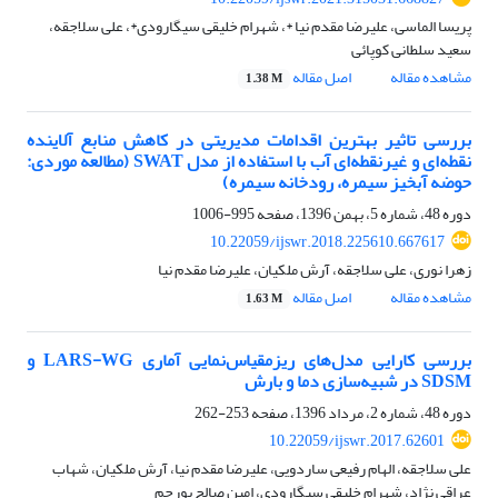
پریسا الماسی، علیرضا مقدم نیا *، شهرام خلیقی سیگارودی*، علی سلاجقه،
سعید سلطانی کوپائی
مشاهده مقاله
اصل مقاله
1.38 M
بررسی تاثیر بهترین اقدامات مدیریتی در کاهش منابع آلاینده
نقطه‌ای و غیرنقطه‌ای آب با استفاده از مدل SWAT (مطالعه موردی:
حوضه آبخیز سیمره، رودخانه سیمره)
دوره 48، شماره 5، بهمن 1396، صفحه
995-1006
10.22059/ijswr.2018.225610.667617
زهرا نوری، علی سلاجقه، آرش ملکیان، علیرضا مقدم نیا
مشاهده مقاله
اصل مقاله
1.63 M
بررسی کارایی مدل‌های ریزمقیاس‌نمایی آماری LARS-WG و
SDSM در شبیه‌سازی دما و بارش
دوره 48، شماره 2، مرداد 1396، صفحه
253-262
10.22059/ijswr.2017.62601
علی سلاجقه، الهام رفیعی ساردویی، علیرضا مقدم نیا، آرش ملکیان، شهاب
عراقی نژاد، شهرام خلیقی سیگارودی، امین صالح پورجم