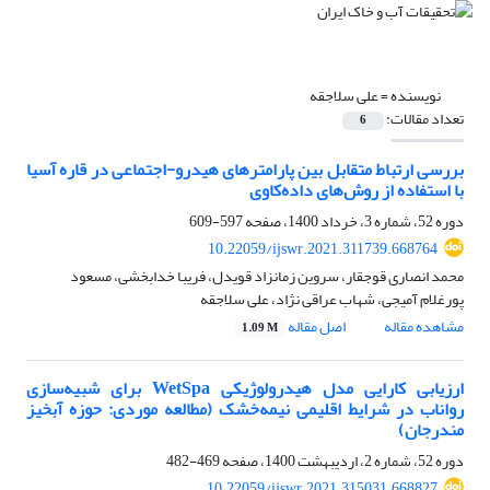
نویسنده =
علی سلاجقه
تعداد مقالات:
6
بررسی ارتباط متقابل بین پارامتر‏های هیدرو-اجتماعی در قاره آسیا
با استفاده از روش‌های داده‌کاوی
دوره 52، شماره 3، خرداد 1400، صفحه
597-609
10.22059/ijswr.2021.311739.668764
محمد انصاری قوجقار، سروین زمانزاد قویدل، فریبا خدابخشی، مسعود
پورغلام آمیجی، شهاب عراقی نژاد، علی سلاجقه
مشاهده مقاله
اصل مقاله
1.09 M
ارزیابی کارایی مدل هیدرولوژیکی WetSpa برای شبیه‌سازی
رواناب در شرایط اقلیمی نیمه‌خشک (مطالعه موردی: حوزه آبخیز
مندرجان)
دوره 52، شماره 2، اردیبهشت 1400، صفحه
469-482
10.22059/ijswr.2021.315031.668827