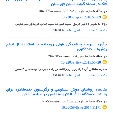
خاک در منطقه گتوند استان خوزستان
دوره 47، شماره 1، اردیبهشت 1395، صفحه
175-184
10.22059/ijswr.2016.57989
روح اله تقی زاده مهرجردی، سید علیرضا سید جلالی، فریدون سرمدیان
مشاهده مقاله
اصل مقاله
934.34 K
برآورد ضریب پخشیدگی طولی رودخانه با استفاده از انواع
روش‌های داده‌کاوی
دوره 46، شماره 3، مهر 1394، صفحه
385-394
10.22059/ijswr.2015.56728
سمیه سلطانی گردفرامرزی، روح الله تقی زاده مهرجردی، محسن قاسمی
مشاهده مقاله
اصل مقاله
650.62 K
مقایسة روش‏های هوش مصنوعی و رگرسیون چند‌متغیره برای
واسنجی دستگاه القاگر الکترومغناطیس در منطقة اردکان
دوره 45، شماره 1، اردیبهشت 1393، صفحه
55-65
10.22059/ijswr.2014.51171