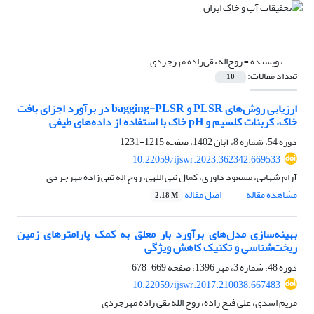
نویسنده =
روح‌اله تقی‌زاده مهرجردی
تعداد مقالات:
10
ارزیابی روش‌های PLSR و bagging-PLSR در برآورد اجزای بافت
خاک، کربنات کلسیم و pH خاک با استفاده از داده‌های طیفی
دوره 54، شماره 8، آبان 1402، صفحه
1215-1231
10.22059/ijswr.2023.362342.669533
آرام شهابی، مسعود داوری، کمال نبی اللهی، روح اله تقی زاده مهرجردی
مشاهده مقاله
اصل مقاله
2.18 M
بهینه‌سازی مدل‌های برآورد بار معلق به کمک پارامترهای زمین
ریخت‌شناسی و تکنیک کاهش ویژگی
دوره 48، شماره 3، مهر 1396، صفحه
669-678
10.22059/ijswr.2017.210038.667483
مریم اسدی، علی فتح زاده، روح الله تقی زاده مهرجردی