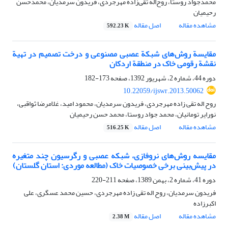
محمدجواد روستا، روح‌اله تقی‌زاده مهرجردی، فریدون سرمدیان، محمدحسن
رحیمیان
مشاهده مقاله
اصل مقاله
592.23 K
مقایسة روش‌های شبکة عصبی مصنوعی و درخت تصمیم در تهیة
نقشة رقومی خاک در منطقة اردکان
دوره 44، شماره 2، شهریور 1392، صفحه
173-182
10.22059/ijswr.2013.50062
روح اله تقی زاده مهرجردی، فریدون سرمدیان، محمود امید، غلامرضا ثواقبی،
نورایر تومانیان، محمد جواد روستا، محمد حسن رحیمیان
مشاهده مقاله
اصل مقاله
516.25 K
مقایسه روش‌های نروفازی، شبکه عصبی و رگرسیون چند متغیره
در پیش‌بینی برخی خصوصیات خاک (مطالعه موردی: استان گلستان)
دوره 41، شماره 2، بهمن 1389، صفحه
211-220
فریدون سرمدیان، روح اله تقی زاده مهرجردی، حسین محمد عسگری، علی
اکبرزاده
مشاهده مقاله
اصل مقاله
2.38 M