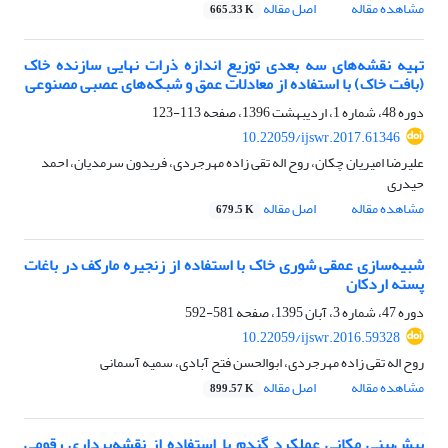
مشاهده مقاله
اصل مقاله
665.33 K
تهیه نقشه‌های سه بعدی توزیع اندازه ذرات نهایی سازنده خاک
(بافت خاک) با استفاده از معادلات عمق و شبکه‌های عصبی مصنوعی
دوره 48، شماره 1، اردیبهشت 1396، صفحه
113-123
10.22059/ijswr.2017.61346
علیرضا امیریان چکان، روح اله تقی زاده مهرجردی، فریدون سرمدیان، احمد
حیدری
مشاهده مقاله
اصل مقاله
679.5 K
شبیه‌سازی عمقی شوری خاک با استفاده از زنجیره مارکف در باغات
پسته اردکان
دوره 47، شماره 3، آبان 1395، صفحه
581-592
10.22059/ijswr.2016.59328
روح اله تقی زاده مهرجردی، ابوالحسن فتح آبادی، سمیه آسمانی
مشاهده مقاله
اصل مقاله
899.57 K
پیش‌بینی مکانی عملکرد گندم با استفاده از نقشه‌برداری رقومی