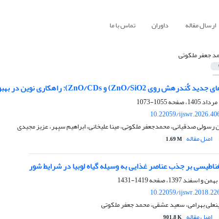
ارسال مقاله
داوران
تماس با ما
د جعفر ملکوتی
ZnO/C): راهکاری نوین در بهبود کارایی بازیافت روی در گندم نان در خاک‌های آهکی
1055-1073
10.22059/ijswr.2026.40
 رسولی صدقیانی، محمدجعفر ملکوتی، مینا علیخانی، ابراهیم سپهر، عزیز مجیدی
اصل مقاله
1.69 M
غناطیسی بر جذب عناصر غذایی به وسیله گیاه لوبیا در شرایط شور
1419-1431
10.22059/ijswr.2018.22
ینعلی بهرامی، سعید عشقی، محمد جعفر ملکوتی
اصل مقاله
901.8 K