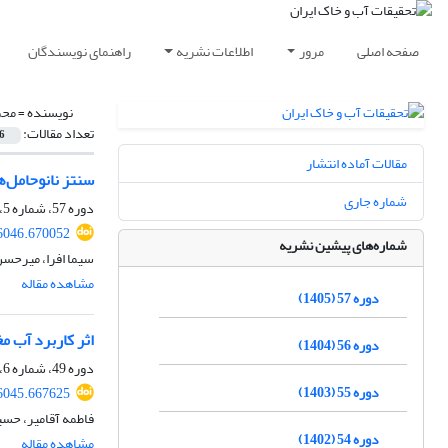
صفحه اصلی
مرور
اطلاعات نشریه
راهنمای نویسندگان
نویسنده =
محم
تعداد مقالات:
6
مقالات آماده انتشار
سنتز نانوحامل‌های جدید کُندرهش روی ZnO/SiO2) و Ds
شماره جاری
دوره 57، شماره 5، مرداد 1405، صفحه
6046.670052
شماره‌های پیشین نشریه
سیما افرا، میرحسن
مشاهده مقاله
دوره 57 (1405)
اثر کاربرد آب م
دوره 56 (1404)
دوره 49، شماره 6، بهمن و اسفند 1397، صفحه
دوره 55 (1403)
6045.667625
فاطمه آقامیر، حس
دوره 54 (1402)
مشاهده مقاله