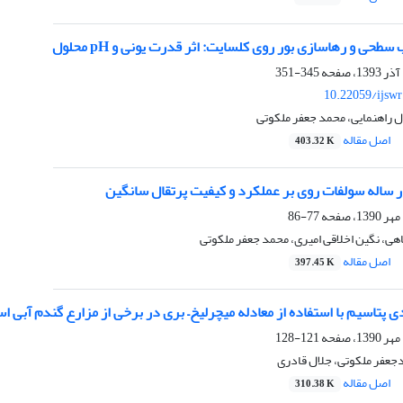
حی و رهاسازی بور روی کلسایت: اثر قدرت یونی و pH محلول
345-351
10.22059/ijsw
 راهنمایی، محمد جعفر ملکوتی
اصل مقاله
403.32 K
ر ساله سولفات روی بر عملکرد و کیفیت پرتقال سانگین
77-86
ی، نگین اخلاقی امیری، محمد جعفر ملکوتی
اصل مقاله
397.45 K
ی پتاسیم با استفاده از معادله میچرلیخ– بری در برخی از مزارع گندم آبی ا
121-128
جعفر ملکوتی، جلال قادری
اصل مقاله
310.38 K