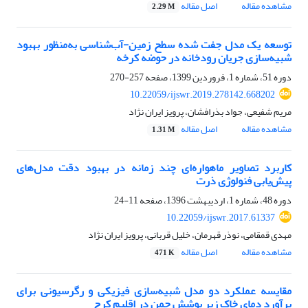
مشاهده مقاله
اصل مقاله
2.29 M
توسعه یک مدل جفت شده سطح زمین-آب‌شناسی به‌منظور بهبود
شبیه‌سازی جریان رودخانه در حوضه کرخه
دوره 51، شماره 1، فروردین 1399، صفحه
257-270
10.22059/ijswr.2019.278142.668202
مریم شفیعی، جواد بذرافشان، پرویز ایران نژاد
مشاهده مقاله
اصل مقاله
1.31 M
کاربرد تصاویر ماهواره‌ای چند زمانه در بهبود دقت مدل‌های
پیش‌یابی فنولوژی ذرت
دوره 48، شماره 1، اردیبهشت 1396، صفحه
11-24
10.22059/ijswr.2017.61337
مهدی قمقامی، نوذر قهرمان، خلیل قربانی، پرویز ایران نژاد
مشاهده مقاله
اصل مقاله
471 K
مقایسه عملکرد دو مدل‌‌ شبیه‌سازی فیزیکی و رگرسیونی برای
برآورد دمای خاک زیر پوشش چمن در اقلیم کرج