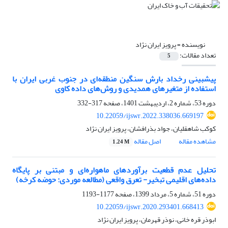
نویسنده =
پرویز ایران نژاد
تعداد مقالات:
5
پیش‏بینی رخداد بارش‏ سنگین منطقه‌ای در جنوب غربی ایران با
استفاده از متغیرهای همدیدی و روش‌های داده‏ کاوی
دوره 53، شماره 2، اردیبهشت 1401، صفحه
317-332
10.22059/ijswr.2022.338036.669197
کوکب شاهقلیان، جواد بذرافشان، پرویز ایران نژاد
مشاهده مقاله
اصل مقاله
1.24 M
تحلیل عدم قطعیت برآوردهای ماهواره‌ای و مبتنی بر پایگاه
داده‌های اقلیمی تبخیر- تعرق واقعی (مطالعه موردی: حوضه کرخه)
دوره 51، شماره 5، مرداد 1399، صفحه
1177-1193
10.22059/ijswr.2020.293401.668413
ابوذر قره خانی، نوذر قهرمان، پرویز ایران نژاد