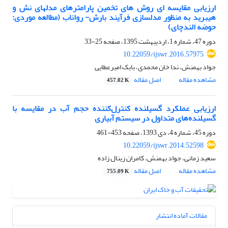
ارزیابی مقایسه ای روش های تخمین پارامترهای مدلهای نش و
هیبرید به منظور مدلسازی فرآیند بارش- رواناب (مطالعه موردی:
حوضه الندچای)
دوره 47، شماره 1، اردیبهشت 1395، صفحه
25-33
10.22059/ijswr.2016.57975
جواد بهمنش، ندا خان محمدی، بابک امیرعطایی
مشاهده مقاله
اصل مقاله
457.02 K
ارزیابی عملکرد گسیلنده کنترل‌کننده حجم آب در مقایسه با
گسیلنده‌های متداول در سیستم آبیاری
دوره 45، شماره 4، دی 1393، صفحه
453-461
10.22059/ijswr.2014.52598
سعید زمانی، جواد بهمنش، کامران زینال زاده
مشاهده مقاله
اصل مقاله
755.09 K
مقالات آماده انتشار