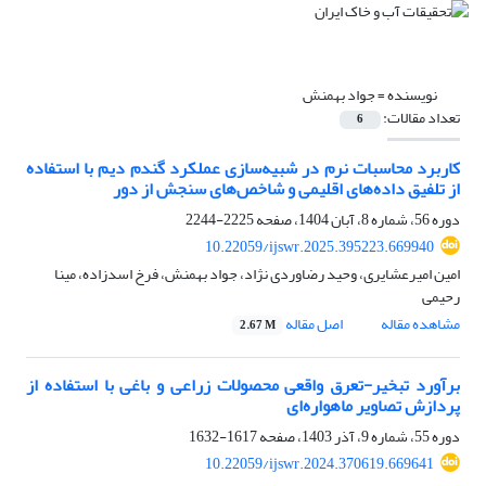
نویسنده =
جواد بهمنش
تعداد مقالات:
6
کاربرد محاسبات نرم در شبیه‌سازی عملکرد گندم دیم با استفاده
از تلفیق داده‌های اقلیمی و شاخص‌های سنجش ‌از دور
دوره 56، شماره 8، آبان 1404، صفحه
2225-2244
10.22059/ijswr.2025.395223.669940
امین امیرعشایری، وحید رضاوردی نژاد، جواد بهمنش، فرخ اسدزاده، مینا
رحیمی
مشاهده مقاله
اصل مقاله
2.67 M
برآورد تبخیر-تعرق واقعی محصولات زراعی و باغی با استفاده از
پردازش تصاویر ماهواره‌ای
دوره 55، شماره 9، آذر 1403، صفحه
1617-1632
10.22059/ijswr.2024.370619.669641