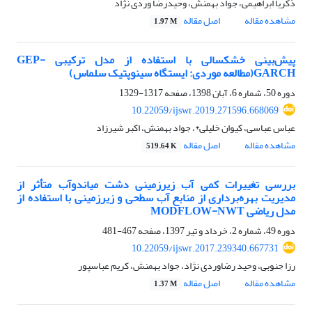
ذکریا ابراهیمی، جواد بهمنش، وحیدرضا وردی نژاد
مشاهده مقاله
اصل مقاله
1.97 M
پیش‌بینی خشکسالی با استفاده از مدل ترکیبی GEP-
GARCH(مطالعه موردی: ایستگاه سینوپتیک سلماس)
دوره 50، شماره 6، آبان 1398، صفحه
1317-1329
10.22059/ijswr.2019.271596.668069
عباس عباسی، کیوان خلیلی*، جواد بهمنش، اکبر شیرزاد
مشاهده مقاله
اصل مقاله
519.64 K
بررسی تغییرات کمی آب زیرزمینی دشت میاندوآب متأثر از
مدیریت بهره‌برداری از منابع آب سطحی و زیرزمینی با استفاده از
مدل ریاضی MODFLOW-NWT
دوره 49، شماره 2، خرداد و تیر 1397، صفحه
467-481
10.22059/ijswr.2017.239340.667731
رزا جنوبی، وحید رضاوردی نژاد، جواد بهمنش، کریم عباسپور
مشاهده مقاله
اصل مقاله
1.37 M