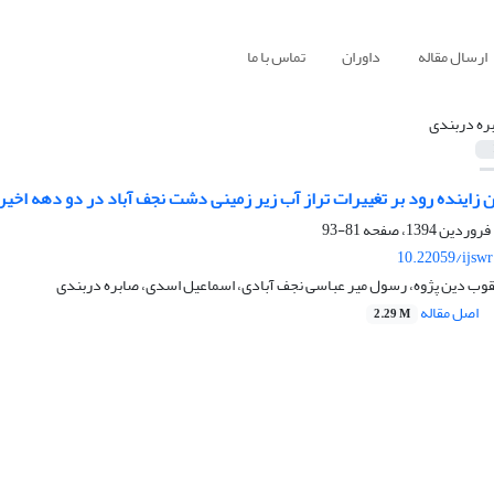
ارسال مقاله
داوران
تماس با ما
ره دربندی
زاینده رود بر تغییرات تراز آب زیر زمینی دشت نجف آباد در دو دهه اخیر
81-93
10.22059/ijsw
عقوب دین پژوه، رسول میر عباسی نجف آبادی، اسماعیل اسدی، صابره دربندی
اصل مقاله
2.29 M