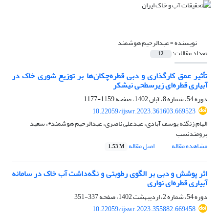
نویسنده =
عبدالرحیم هوشمند
تعداد مقالات:
12
تأثیر عمق کارگذاری و دبی قطره‌چکان‌ها بر توزیع شوری خاک در
آبیاری قطره‌ای زیرسطحی نیشکر
دوره 54، شماره 8، آبان 1402، صفحه
1159-1177
10.22059/ijswr.2023.361603.669523
الهام زنگنه یوسف آبادی، عبدعلی ناصری، عبدالرحیم هوشمند*، سعید
برومندنسب
مشاهده مقاله
اصل مقاله
1.53 M
اثر پوشش و دبی بر الگوی رطوبتی و نگه‌داشت آب خاک در سامانه
آبیاری قطره‌ای نواری
دوره 54، شماره 2، اردیبهشت 1402، صفحه
337-351
10.22059/ijswr.2023.355882.669458