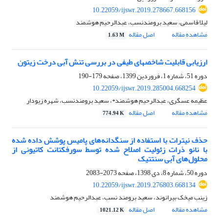
10.22059/ijswr.2019.278667.668156
لیلا قاسمی، سعید برومندنسب، عبدالرحیم هوشمند
مشاهده مقاله
اصل مقاله
1.63 M
ارزیابی قابلیت شاخص‏های طیفی در بررسی تنش آبی درخت زیتون
دوره 51، شماره 1، فروردین 1399، صفحه
179-190
10.22059/ijswr.2019.285004.668254
عظیمه عسگری، عبدالرحیم هوشمند*، سعید برومندنسب، شهره زیودار
مشاهده مقاله
اصل مقاله
774.94 K
حذف نیترات با استفاده از سنگدانه‌های پامیس پوشش داده شده
با نانو ذرات زئولیت اصلاح شده توسط سورفکتانت کاتیونی از
محلول‌های آبی سنتتیک
دوره 50، شماره 8، دی 1398، صفحه
2073-2083
10.22059/ijswr.2019.276803.668134
زینب میخک بیرانوند، سعید برومند نسب، عبدالرحیم هوشمند
مشاهده مقاله
اصل مقاله
1021.12 K