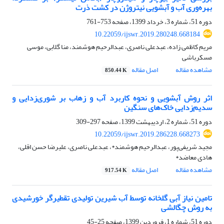
بهره‌وری آب و آبشویی نیتروژن در کشت ذرت
دوره 51، شماره 3، خرداد 1399، صفحه
753-761
10.22059/ijswr.2019.280248.668184
مریم کاظمی زاده، عبدعلی ناصری، عبدالرحیم هوشمند، منا گلابی، موسی
مسکرباشی
مشاهده مقاله
اصل مقاله
850.44 K
اثر روش آبشویی و نحوه کاربرد آب و زهاب بر شوری‌زدایی و
سدیم‌زدایی خاک‌های سنگین
دوره 51، شماره 2، اردیبهشت 1399، صفحه
297-309
10.22059/ijswr.2019.286228.668273
مجید شریفی‌پور، عبدالرحیم هوشمند*، عبدعلی ناصری، علیرضا حسن اقلی،
هادی معاضد*
مشاهده مقاله
اصل مقاله
917.54 K
تامین نیاز آبی گلخانه توسط آب شیرین تولیدی تقطیرگر خورشیدی
به روش چگالشی
دوره 51، شماره 1، فروردین 1399، صفحه
25-45