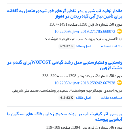
مقدار تولید آب شیرین در تقطیرگر‌های خورشیدی متصل به گلخانه
برای تأمین نیاز آبی گیاه ریحان در اهواز
دوره 50، شماره 6، آبان 1398، صفحه
1491-1507
10.22059/ijswr.2019.271785.668072
لیلا قاسمی، سعید برومندنسب، عبدالرحیم هوشمند
مشاهده مقاله
اصل مقاله
678.07 K
واسنجی و اعتبار‌سنجی مدل رشد گیاهی WOFOSTبرای گندم در
دشت قزوین
دوره 50، شماره 2، خرداد و تیر 1398، صفحه
329-338
10.22059/ijswr.2018.259242.667928
مریم احمدی، عبدالرحیم هوشمند*، سعید برومندنسب، محمد علی شریفی
مشاهده مقاله
اصل مقاله
610.62 K
بررسی اثر کیفیت آب بر روند سدیم زدایی خاک های سنگین با
آبشویی پیوسته
دوره 46، شماره 1، فروردین 1394، صفحه
109-119