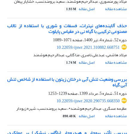
میلاد پورمنصوری، عبدالرحیم هوشمند، سعید برومندنسب، خشایار پیغان
مشاهده مقاله
اصل مقاله
1.93 M
حذف آلاینده‌های نیترات، فسفات و شوری با استفاده از تالاب
مصنوعی ترکیبی با گیاه نی در مقیاس پایلوت
دوره 52، شماره 4، تیر 1400، صفحه
1071-1089
10.22059/ijswr.2021.310882.668751
میلاد هاشمی، عبدعلی ناصری، منا گلابی، عبدالرحیم هوشمند
مشاهده مقاله
اصل مقاله
1.74 M
بررسی وضعیت تنش آبی درختان زیتون با استفاده از شاخص تنش
آبی گیاه
دوره 51، شماره 5، مرداد 1399، صفحه
1239-1253
10.22059/ijswr.2020.290735.668350
عظیمه عسگری، عبدالرحیم هوشمند*، سعید برومندنسب، شهره زیودار
مشاهده مقاله
اصل مقاله
890.48 K
بررسی تأثیر بیوچار و هیدروچار (باگاس نیشکر) بر عملکرد،