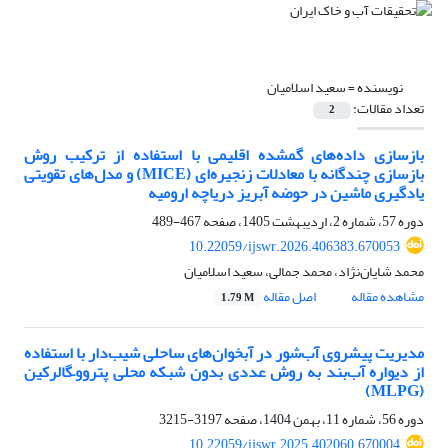
نویسنده =
سعید اسلامیان
تعداد مقالات:
2
بازسازی داده‌های گمشده اقلیمی با استفاده از ترکیب روش
بازسازی چندگانه با معادلات زنجیره‌ای (MICE) و مدل‌های تقویتی
یادگیری ماشین در حوضه آبریز دریاچه ارومیه
دوره 57، شماره 2، اردیبهشت 1405، صفحه
467-489
10.22059/ijswr.2026.406383.670053
محمد شایان‌نژاد، محمد جمالی، سعید اسلامیان
مشاهده مقاله
اصل مقاله
1.79 M
مدیریت پیشروی آب‌شور در آبخوان‌های ساحلی شیب‌دار با استفاده
از دیواره آب‌بند به روش عددی بدون شبکه محلی پتروو–گالرکین
(MLPG)
دوره 56، شماره 11، بهمن 1404، صفحه
3197-3215
10.22059/ijswr.2025.402060.670004