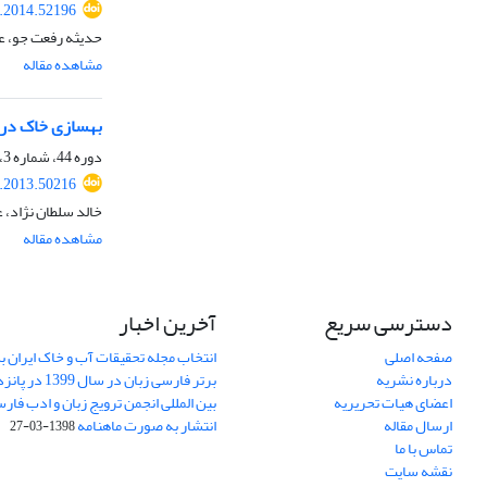
r.2014.52196
حدیثه رفعت جو، ع
مشاهده مقاله
بهسازی خاک در ب
دوره 44، شماره 3، مهر 1392، صفحه
r.2013.50216
خالد سلطان نژاد، 
مشاهده مقاله
دسترسی سریع
آخرین اخبار
صفحه اصلی
انتخاب مجله تحقیقات آب و خاک ایران ب
درباره نشریه
برتر فارسی زبان 
اعضای هیات تحریریه
بین المللی انجمن ترویج زبان و ادب فار
ارسال مقاله
انتشار به صورت ماهنامه
1398-03-27
تماس با ما
نقشه سایت