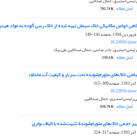
رئیسی استبرق، جمال عبدالهی
اصل مقاله
702.74 K
هی خواص مکانیکی خاک سیمان تهیه شده از خاک رسی آلوده به مواد هیدر
141-149
10.22059/ijsw
ئیسی استبرق، نادر عباسی، جمال عبداللهی علی بیک
اصل مقاله
539.4 K
نقباضی خاک‌های متورم‌شونده تحت سربار و کیفیت آب مختلف
309-315
10.22059/ijsw
 رئیسی استبرق، جمال عبداللهی
اصل مقاله
636.76 K
یر حجمی خاک‌های متورم‌شوندة تثبیت‌شده با الیاف نواری
317-324