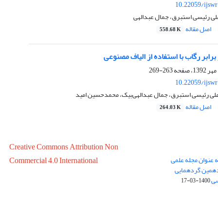
10.22059/ijsw
لی رئیسی استبرق، جمال عبدالهی
اصل مقاله
558.68 K
رابر رگاب با استفاده از الیاف مصنوعی
263-269
10.22059/ijsw
علی رئیسی استبرق، جمال عبدالهی‌بیک، محمدحسین امید
اصل مقاله
264.03 K
Creative Commons Attribution Non
ه عنوان مجله علمی
Commercial 4.0 International
در سال 1399 در پانزدهمین گردهمایی
سی
1400-03-17