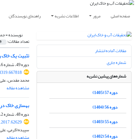
صفحه اصلی
مرور
اطلاعات نشریه
راهنمای نویسندگان
نویسنده =
جما
تعداد مقالات:
9
مقالات آماده انتشار
تثبیت یک خاک ر
شماره جاری
دوره 49، شماره 6، بهمن و اسفند 1397، صفحه
8319.667818
شماره‌های پیشین نشریه
محمد مقدس، علی رئ
مشاهده مقاله
دوره 57 (1405)
بهسازی خاک در ب
دوره 56 (1404)
دوره 48، شماره 2، مرداد 1396، صفحه
دوره 55 (1403)
r.2017.62629
سپیده اکرمی، علی
دوره 54 (1402)
مشاهده مقاله