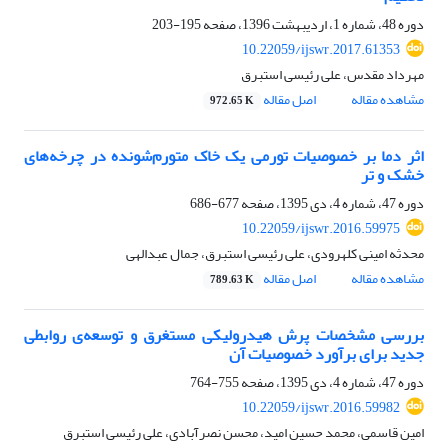
دوره 48، شماره 1، اردیبهشت 1396، صفحه
195-203
10.22059/ijswr.2017.61353
مهرداد مقدس، علی رئیسی استبرق
مشاهده مقاله
اصل مقاله
972.65 K
اثر دما بر خصوصیات تورمی یک خاک متورم‌شونده در چرخه‌های
خشک و تر
دوره 47، شماره 4، دی 1395، صفحه
677-686
10.22059/ijswr.2016.59975
محدثه امینی کلهرودی، علی رئیسی استبرق، جمال عبدالهی
مشاهده مقاله
اصل مقاله
789.63 K
بررسی مشخصات پرش هیدرولیکی مستغرق و توسعه‌ی روابطی
جدید برای برآورد خصوصیات آن
دوره 47، شماره 4، دی 1395، صفحه
755-764
10.22059/ijswr.2016.59982
امین قاسمی، محمد حسین امید، محسن نصرآبادی، علی رئیسی استبرق