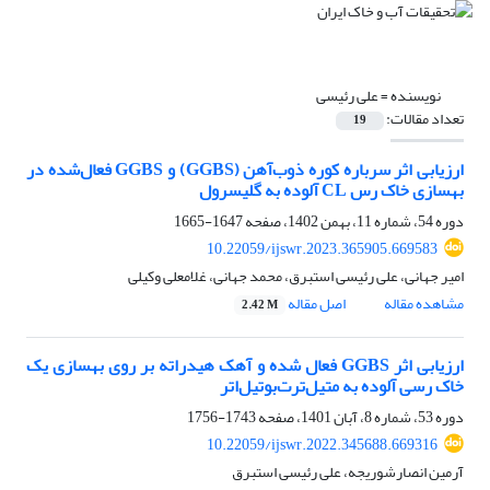
نویسنده =
علی رئیسی
تعداد مقالات:
19
ارزیابی اثر سرباره کوره ذوب‌آهن (GGBS) و GGBS فعال‌شده در
بهسازی خاک رس CL آلوده به گلیسرول
دوره 54، شماره 11، بهمن 1402، صفحه
1647-1665
10.22059/ijswr.2023.365905.669583
امیر جهانی، علی رئیسی استبرق، محمد جهانی، غلامعلی وکیلی
مشاهده مقاله
اصل مقاله
2.42 M
ارزیابی اثر GGBS فعال شده و آهک هیدراته بر روی بهسازی یک
خاک رسی آلوده به متیل‌ترت‌بوتیل‌اتر
دوره 53، شماره 8، آبان 1401، صفحه
1743-1756
10.22059/ijswr.2022.345688.669316
آرمین انصارشوریجه، علی رئیسی استبرق