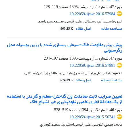
دوره 47، شماره 1، اردیبهشت 1395، صفحه
119-128
10.22059/ijswr.2016.57984
امین قاسمی، امین سلطانی، علی رئیسی، محمدحسین امید
مشاهده مقاله
اصل مقاله
963.25 K
پیش بینی مقاومت خاک-سیمان بهسازی شده با رزین بوسیله مدل
رگرسیونی
دوره 47، شماره 1، اردیبهشت 1395، صفحه
197-204
10.22059/ijswr.2016.57991
محمود بابالار، علی رئیسی استبرق، ایمان بیت الله پور، امین سلطانی
مشاهده مقاله
اصل مقاله
674.09 K
تعیین ضرایب ثابت معادلات ون گناختن-معلم و گاردنر با استفاده
از یک معادلۀ آماری تخمین نفوذپذیری غیر اشباع خاک
دوره 46، شماره 3، مهر 1394، صفحه
519-528
10.22059/ijswr.2015.56741
محمد مهدی خلوصی، علی رئیسی استبرق، سعید گوهری