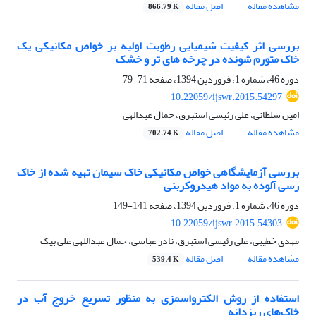
مشاهده مقاله
اصل مقاله
866.79 K
بررسی اثر کیفیت شیمیایی رطوبت اولیه بر خواص مکانیکی یک
خاک متورم شونده در چرخه‏ های تر و خشک
دوره 46، شماره 1، فروردین 1394، صفحه
71-79
10.22059/ijswr.2015.54297
امین سلطانی، علی رئیسی استبرق، جمال عبدالهی
مشاهده مقاله
اصل مقاله
702.74 K
بررسی آزمایشگاهی خواص مکانیکی خاک سیمان تهیه شده از خاک
رسی آلوده به مواد هیدروکربنی
دوره 46، شماره 1، فروردین 1394، صفحه
141-149
10.22059/ijswr.2015.54303
مهدی خطیبی، علی رئیسی استبرق، نادر عباسی، جمال عبداللهی علی بیک
مشاهده مقاله
اصل مقاله
539.4 K
استفاده از روش الکترواسمزی به منظور تسریع خروج آب در
خاک‌های ریزدانه