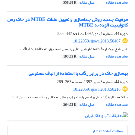
مشاهده مقاله
اصل مقاله
558.68 K
ظرفیت جذب، روش جداسازی و تعیین غلظت MTBE در خاک رس
کائولینیت آلوده به MTBE
دوره 44، شماره 4، دی 1392، صفحه
347-355
10.22059/ijswr.2013.50407
علی تابع بردبار، فاطمه غازیانی، علی رئیسی استبرق، عبدالمجید لیاقت
مشاهده مقاله
اصل مقاله
193.55 K
بهسازی خاک در برابر رگاب با استفاده از الیاف مصنوعی
دوره 44، شماره 3، مهر 1392، صفحه
263-269
10.22059/ijswr.2013.50216
خالد سلطان نژاد، علی رئیسی استبرق، جمال عبدالهی‌بیک، محمدحسین امید
مشاهده مقاله
اصل مقاله
264.03 K
مقالات آماده انتشار