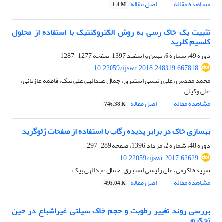
مشاهده مقاله
اصل مقاله
1.4 M
تثبیت یک خاک رسی به روش الکتروکنتیک با استفاده از محلول
کلسیم کلرید
دوره 49، شماره 6، بهمن و اسفند 1397، صفحه
1277-1287
10.22059/ijswr.2018.248319.667818
محمد مقدس، علی رئیسی استبرق، جمال عبدالهی علی بیک، فاطمه غازیانی،
علی وکیلی
مشاهده مقاله
اصل مقاله
746.38 K
بهسازی خاک در برابر پدیده رگاب با استفاده از صفحات ژئوگرید
دوره 48، شماره 2، مرداد 1396، صفحه
289-297
10.22059/ijswr.2017.62629
سپیده اکرمی، علی رئیسی استبرق، جمال عبدالهی بیک
مشاهده مقاله
اصل مقاله
495.04 K
بررسی روند تغییر رطوبت و حجم خاک سیلتی غیراشباع در حین
تحکیم