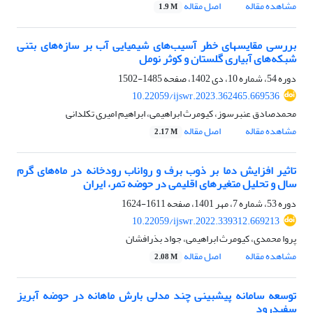
مشاهده مقاله
اصل مقاله
1.9 M
بررسی مقایسهای خطر آسیب‌های شیمیایی آب بر سازه‌های بتنی
شبکه‌های آبیاری گلستان و کوثر نومل
دوره 54، شماره 10، دی 1402، صفحه
1485-1502
10.22059/ijswr.2023.362465.669536
محمدصادق عنبرسوز، کیومرث ابراهیمی، ابراهیم امیری تکلدانی
مشاهده مقاله
اصل مقاله
2.17 M
تاثیر افزایش دما بر ذوب برف و رواناب رودخانه در ماه‌های گرم
سال و تحلیل متغیرهای اقلیمی در حوضه تمر، ایران
دوره 53، شماره 7، مهر 1401، صفحه
1611-1624
10.22059/ijswr.2022.339312.669213
پروا محمدی، کیومرث ابراهیمی، جواد بذرافشان
مشاهده مقاله
اصل مقاله
2.08 M
توسعه سامانه پیش‎بینی چند مدلی بارش ماهانه در حوضه آبریز
سفیدرود