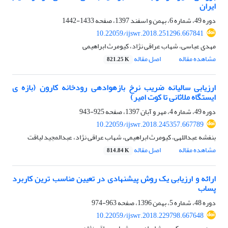
ایران
دوره 49، شماره 6، بهمن و اسفند 1397، صفحه
1433-1442
10.22059/ijswr.2018.251296.667841
مهدی عباسی، شهاب عراقی نژاد، کیومرث ابراهیمی
مشاهده مقاله
اصل مقاله
821.25 K
ارزیابی سالیانه ضریب نرخ بازهوادهی رودخانه کارون (بازه ی
ایستگاه ملاثانی تا کوت امیر)
دوره 49، شماره 4، مهر و آبان 1397، صفحه
925-943
10.22059/ijswr.2018.245357.667789
بنفشه عبداللهی، کیومرث ابراهیمی، شهاب عراقی نژاد، عبدالمجید لیاقت
مشاهده مقاله
اصل مقاله
814.84 K
ارائه و ارزیابی یک روش پیشنهادی در تعیین مناسب ترین کاربرد
پساب
دوره 48، شماره 5، بهمن 1396، صفحه
963-974
10.22059/ijswr.2018.229798.667648