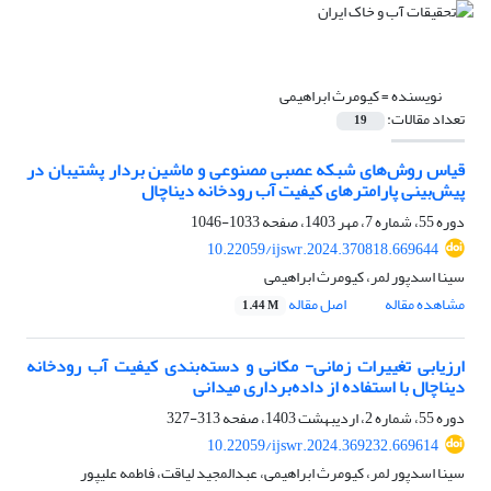
نویسنده =
کیومرث ابراهیمی
تعداد مقالات:
19
قیاس روش‌های شبکه عصبی مصنوعی و ماشین بردار پشتیبان در
پیش‌بینی پارامترهای کیفیت آب رودخانه دیناچال
دوره 55، شماره 7، مهر 1403، صفحه
1033-1046
10.22059/ijswr.2024.370818.669644
سینا اسدپور لمر، کیومرث ابراهیمی
مشاهده مقاله
اصل مقاله
1.44 M
ارزیابی تغییرات زمانی- مکانی و دسته‌بندی کیفیت آب رودخانه
دیناچال با استفاده از داده‌برداری میدانی
دوره 55، شماره 2، اردیبهشت 1403، صفحه
313-327
10.22059/ijswr.2024.369232.669614
سینا اسدپور لمر، کیومرث ابراهیمی، عبدالمجید لیاقت، فاطمه علیپور