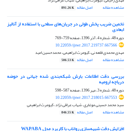
مهدی رحیمی، کیومرث ابراهیمی، شهاب عراقی نژاد
مشاهده مقاله
اصل مقاله
891.26 K
تخمین ضریب پخش طولی در جریان‌های سطحی با استفاده از آنالیز
ابعادی
دوره 48، شماره 4، آذر 1396، صفحه
759-769
10.22059/ijswr.2017.219737.667566
مهدی محمدی قلعه نی، کیومرث ابراهیمی، محمدحسین امید
مشاهده مقاله
اصل مقاله
506.53 K
بررسی دقت اطلاعات بارش شبکه‌بندی شده جهانی در حوضه
دریاچه ارومیه
دوره 48، شماره 3، مهر 1396، صفحه
587-598
10.22059/ijswr.2017.218015.667553
سید محمد حسینی موغاری، شهاب عراقی نژاد، کیومرث ابراهیمی
مشاهده مقاله
اصل مقاله
846.55 K
افزایش دقت شبیه‌سازی رواناب با کاربرد مدل WAPABA