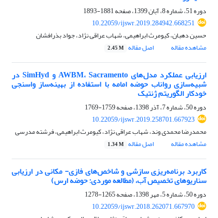
دوره 51، شماره 8، آبان 1399، صفحه
1881-1893
10.22059/ijswr.2019.284942.668251
حسین دهبان، کیومرث ابراهیمی، شهاب عراقی نژاد، جواد بذرافشان
مشاهده مقاله
اصل مقاله
2.45 M
ارزیابی عملکرد مدل‌های AWBM، Sacramento و SimHyd در
شبیه‌سازی رواناب حوضه امامه با استفاده از بهینه‌ساز واسنجی
خودکار الگوریتم ژنتیک
دوره 50، شماره 7، آذر 1398، صفحه
1759-1769
10.22059/ijswr.2019.258701.667923
محمدرضا محمدی وند، شهاب عراقی نژاد، کیومرث ابراهیمی، فرشته مدرسی
مشاهده مقاله
اصل مقاله
1.34 M
کاربرد برنامه‌ریزی سازشی و شاخص‌های فازی- مکانی در ارزیابی
سناریوهای تخصیص آب، (مطالعه موردی: حوضه ارس)
دوره 50، شماره 5، مهر 1398، صفحه
1265-1278
10.22059/ijswr.2018.262071.667970