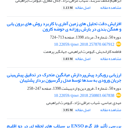
ابراهیم مکلف سربند، شهاب عراقی نژاد، جلال عطاری، کیومرث ابراهیمی
مشاهده مقاله
اصل مقاله
1.13 M
افزایش دقت تحلیل های زمین آماری با کاربرد روش های برون یابی
و همگن بندی در بارش روزانه ی حوضه کارون
دوره 50، شماره 3، مرداد 1398، صفحه
713-724
10.22059/ijswr.2018.257870.667912
فاطمه کاراندیش، کیومرث ابراهیمی، جهانگیر پرهمت
مشاهده مقاله
اصل مقاله
1.03 M
ارزیابی رویکرد پیش‌پردازش میانگین متحرک در تدقیق پیش‌بینی
جریان ورودی به سدها توسط مدل رگرسیون بردار پشتیبان
دوره 50، شماره 1، فروردین و اردیبهشت 1398، صفحه
247-258
10.22059/ijswr.2018.250803.667838
مهدی عباسی، شهاب عراقی نژاد، کیومرث ابراهیمی
مشاهده مقاله
اصل مقاله
3.95 M
بررسی تأثیر فاز گرم ENSO بر سیلاب های لحظه ای در دو اقلیم