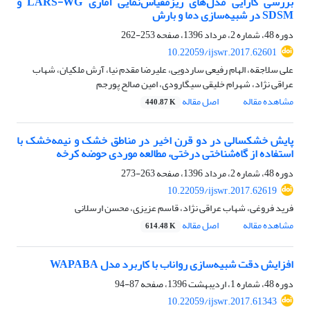
بررسی کارایی مدل‌های ریزمقیاس‌نمایی آماری LARS-WG و
SDSM در شبیه‌سازی دما و بارش
دوره 48، شماره 2، مرداد 1396، صفحه
253-262
10.22059/ijswr.2017.62601
علی سلاجقه، الهام رفیعی ساردویی، علیرضا مقدم نیا، آرش ملکیان، شهاب
عراقی نژاد، شهرام خلیقی سیگارودی، امین صالح پورجم
مشاهده مقاله
اصل مقاله
440.87 K
پایش خشکسالی در دو قرن اخیر در مناطق خشک و نیمه‌خشک با
استفاده از گاه‌شناختی درختی، مطالعه موردی حوضه کرخه
دوره 48، شماره 2، مرداد 1396، صفحه
263-273
10.22059/ijswr.2017.62619
فرید فروغی، شهاب عراقی نژاد، قاسم عزیزی، محسن ارسلانی
مشاهده مقاله
اصل مقاله
614.48 K
افزایش دقت شبیه‌سازی رواناب با کاربرد مدل WAPABA
دوره 48، شماره 1، اردیبهشت 1396، صفحه
87-94
10.22059/ijswr.2017.61343