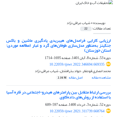
نویسنده =
شهاب عراقی نژاد
تعداد مقالات:
22
ارزیابی کارایی فرامدل‌های هیبریدی یادگیری ماشین و باکس
جنکینز به‌منظور مدل‌سازی طوفان‌های گرد و غبار (مطالعه موردی:
استان خوزستان)
دوره 53، شماره 8، آبان 1401، صفحه
1695-1714
10.22059/ijswr.2022.346694.669335
محمد انصاری قوجقار، جواد بذرافشان، شهاب عراقی نژاد
مشاهده مقاله
اصل مقاله
2.16 M
بررسی ارتباط متقابل بین پارامتر‏های هیدرو-اجتماعی در قاره آسیا
با استفاده از روش‌های داده‌کاوی
دوره 52، شماره 3، خرداد 1400، صفحه
597-609
10.22059/ijswr.2021.311739.668764