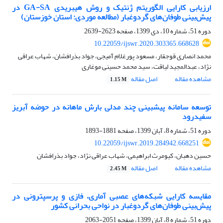
ارزیابی کارایی الگوریتم ژنتیک و روش هیبریدی GA-SA در
پیش‌بینی طوفان‌های گردوغبار (مطالعه موردی: استان خوزستان)
دوره 51، شماره 10، دی 1399، صفحه
2623-2639
10.22059/ijswr.2020.303365.668628
محمد انصاری قوجقار، مسعود پورغلام آمیجی، جواد بذرافشان، شهاب عراقی
نژاد، عبدالمجید لیاقت، سید محمد حسینی موغاری
مشاهده مقاله
اصل مقاله
1.15 M
توسعه سامانه پیش‎بینی چند مدلی بارش ماهانه در حوضه آبریز
سفیدرود
دوره 51، شماره 8، آبان 1399، صفحه
1881-1893
10.22059/ijswr.2019.284942.668251
حسین دهبان، کیومرث ابراهیمی، شهاب عراقی نژاد، جواد بذرافشان
مشاهده مقاله
اصل مقاله
2.45 M
مقایسه کارایی شبکه‌های عصبی آماری، فازی و پرسپترونی در
پیش‌بینی طوفان‌های گردوغبار در نواحی بحرانی کشور
دوره 51، شماره 8، آبان 1399، صفحه
2051-2063