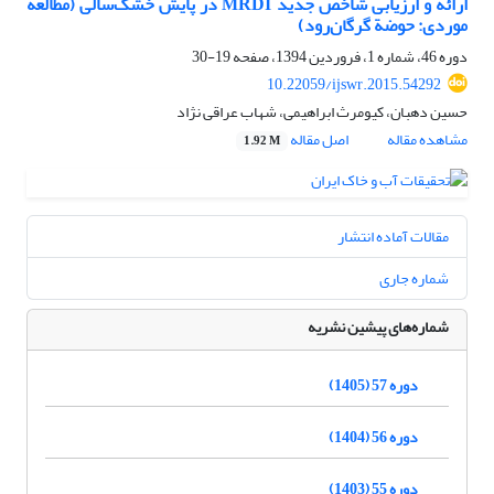
ارائه و ارزیابی شاخص جدید MRDI در پایش خشک‌سالی (مطالعة
موردی: حوضة گرگان‌رود)
دوره 46، شماره 1، فروردین 1394، صفحه
19-30
10.22059/ijswr.2015.54292
حسین دهبان، کیومرث ابراهیمی، شهاب عراقی نژاد
مشاهده مقاله
اصل مقاله
1.92 M
مقالات آماده انتشار
شماره جاری
شماره‌های پیشین نشریه
دوره 57 (1405)
دوره 56 (1404)
دوره 55 (1403)