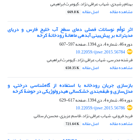
بهنام رشیدی، شهاب عراقی نژاد، کیومرث ابراهیمی
مشاهده مقاله
اصل مقاله
669.8 K
اثر توأم نوسانات فصلی دمای سطح آب خلیج فارس و دریای
مدیترانه بر پیش‌بینی آبدهی ماهانۀ رودخانۀ کرخه
دوره 46، شماره 4، دی 1394، صفحه
597-607
10.22059/ijswr.2015.56784
فرشته مدرسی، شهاب عراقی تژاد، کیومرث ابراهیمی
مشاهده مقاله
اصل مقاله
650.35 K
بازسازی جریان رودخانه با استفاده از گاه‌شناسی درختی، و
مدل‌سازی و طبقه‌بندی خشکسالی هیدرولوژیکی در حوضۀ کرخه
دوره 46، شماره 4، دی 1394، صفحه
617-629
10.22059/ijswr.2015.56786
فرید فروغی، شهاب عراقی نژاد، قاسم عزیزی، محسن ارسلانی
مشاهده مقاله
اصل مقاله
721.64 K