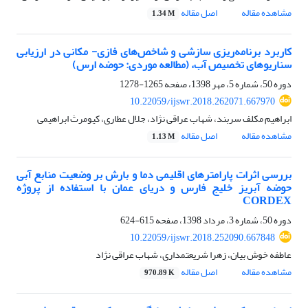
مشاهده مقاله
اصل مقاله
1.34 M
کاربرد برنامه‌ریزی سازشی و شاخص‌های فازی- مکانی در ارزیابی
سناریوهای تخصیص آب، (مطالعه موردی: حوضه ارس)
دوره 50، شماره 5، مهر 1398، صفحه
1265-1278
10.22059/ijswr.2018.262071.667970
ابراهیم مکلف سربند، شهاب عراقی نژاد، جلال عطاری، کیومرث ابراهیمی
مشاهده مقاله
اصل مقاله
1.13 M
بررسی اثرات پارامترهای اقلیمی دما و بارش بر وضعیت منابع آبی
حوضه آبریز خلیج فارس و دریای عمان با استفاده از پروژه
CORDEX
دوره 50، شماره 3، مرداد 1398، صفحه
615-624
10.22059/ijswr.2018.252090.667848
عاطفه خوش بیان، زهرا شریعتمداری، شهاب عراقی نژاد
مشاهده مقاله
اصل مقاله
970.89 K