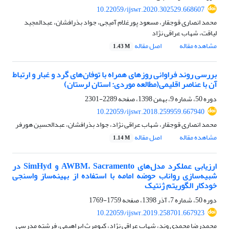
10.22059/ijswr.2020.302529.668607
محمد انصاری قوجقار، مسعود پورغلام آمیجی، جواد بذرافشان، عبدالمجید
لیاقت، شهاب عراقی نژاد
مشاهده مقاله
اصل مقاله
1.43 M
بررسی روند فراوانی روزهای همراه با توفان‌های گرد و غبار و ارتباط
آن با عناصر اقلیمی(مطالعه موردی: استان لرستان)
دوره 50، شماره 9، بهمن 1398، صفحه
2289-2301
10.22059/ijswr.2018.259959.667940
محمد انصاری قوجقار، شهاب عراقی نژاد، جواد بذرافشان، عبدالحسین هورفر
مشاهده مقاله
اصل مقاله
1.14 M
ارزیابی عملکرد مدل‌های AWBM، Sacramento و SimHyd در
شبیه‌سازی رواناب حوضه امامه با استفاده از بهینه‌ساز واسنجی
خودکار الگوریتم ژنتیک
دوره 50، شماره 7، آذر 1398، صفحه
1759-1769
10.22059/ijswr.2019.258701.667923
محمدرضا محمدی وند، شهاب عراقی نژاد، کیومرث ابراهیمی، فرشته مدرسی