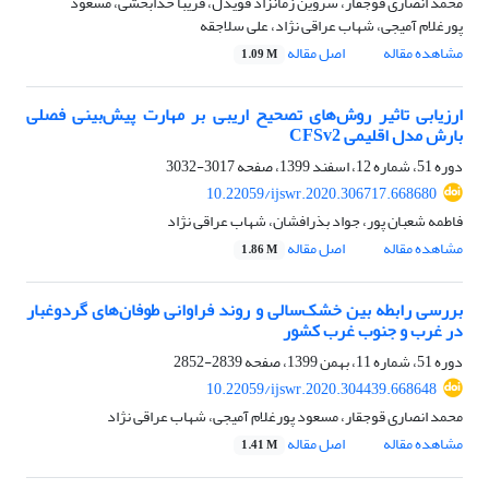
محمد انصاری قوجقار، سروین زمانزاد قویدل، فریبا خدابخشی، مسعود
پورغلام آمیجی، شهاب عراقی نژاد، علی سلاجقه
مشاهده مقاله
اصل مقاله
1.09 M
ارزیابی تاثیر روش‌های تصحیح اریبی بر مهارت پیش‌بینی فصلی
بارش مدل اقلیمی CFSv2
دوره 51، شماره 12، اسفند 1399، صفحه
3017-3032
10.22059/ijswr.2020.306717.668680
فاطمه شعبان پور، جواد بذرافشان، شهاب عراقی نژاد
مشاهده مقاله
اصل مقاله
1.86 M
بررسی رابطه بین خشک‌سالی و روند فراوانی طوفان‌های گردوغبار
در غرب و جنوب غرب کشور
دوره 51، شماره 11، بهمن 1399، صفحه
2839-2852
10.22059/ijswr.2020.304439.668648
محمد انصاری قوجقار، مسعود پورغلام آمیجی، شهاب عراقی نژاد
مشاهده مقاله
اصل مقاله
1.41 M