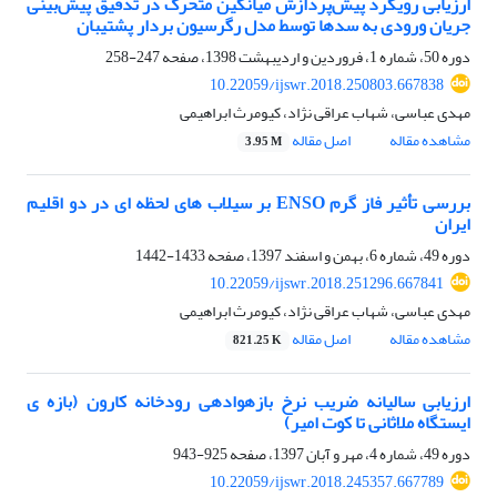
ارزیابی رویکرد پیش‌پردازش میانگین متحرک در تدقیق پیش‌بینی
جریان ورودی به سدها توسط مدل رگرسیون بردار پشتیبان
دوره 50، شماره 1، فروردین و اردیبهشت 1398، صفحه
247-258
10.22059/ijswr.2018.250803.667838
مهدی عباسی، شهاب عراقی نژاد، کیومرث ابراهیمی
مشاهده مقاله
اصل مقاله
3.95 M
بررسی تأثیر فاز گرم ENSO بر سیلاب های لحظه ای در دو اقلیم
ایران
دوره 49، شماره 6، بهمن و اسفند 1397، صفحه
1433-1442
10.22059/ijswr.2018.251296.667841
مهدی عباسی، شهاب عراقی نژاد، کیومرث ابراهیمی
مشاهده مقاله
اصل مقاله
821.25 K
ارزیابی سالیانه ضریب نرخ بازهوادهی رودخانه کارون (بازه ی
ایستگاه ملاثانی تا کوت امیر)
دوره 49، شماره 4، مهر و آبان 1397، صفحه
925-943
10.22059/ijswr.2018.245357.667789