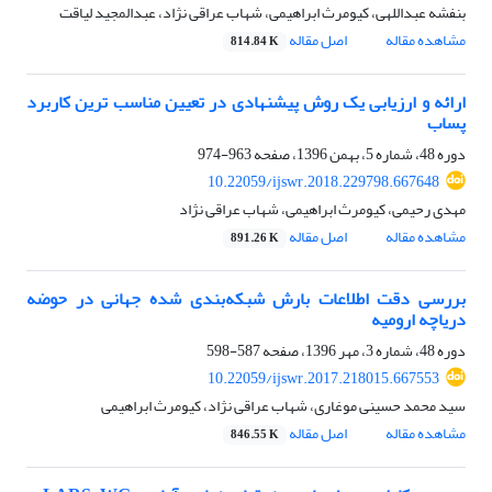
بنفشه عبداللهی، کیومرث ابراهیمی، شهاب عراقی نژاد، عبدالمجید لیاقت
مشاهده مقاله
اصل مقاله
814.84 K
ارائه و ارزیابی یک روش پیشنهادی در تعیین مناسب ترین کاربرد
پساب
دوره 48، شماره 5، بهمن 1396، صفحه
963-974
10.22059/ijswr.2018.229798.667648
مهدی رحیمی، کیومرث ابراهیمی، شهاب عراقی نژاد
مشاهده مقاله
اصل مقاله
891.26 K
بررسی دقت اطلاعات بارش شبکه‌بندی شده جهانی در حوضه
دریاچه ارومیه
دوره 48، شماره 3، مهر 1396، صفحه
587-598
10.22059/ijswr.2017.218015.667553
سید محمد حسینی موغاری، شهاب عراقی نژاد، کیومرث ابراهیمی
مشاهده مقاله
اصل مقاله
846.55 K