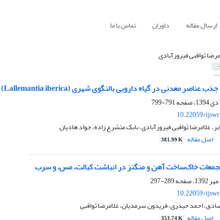
ارسال مقاله
داوران
تماس با ما
مرضا ثواقبی فیروزآبادی
عدنی در گیاه دارویی بالنگوی شهری (Lallemantia iberica) تحت تاثیر مقادیر مختلف مس و روی
791-799
10.22059/ijsw
، غلامرضا ثواقبی فیروزآبادی، بابک متشرع زاده، جواد هادیان
اصل مقاله
381.99 K
تجمعات خاک‌ساخت آهن و منگنز در انباشت کبالت، مس، و سرب
289-297
10.22059/ijsw
ادق، احمد حیدری، فریدون سرمدیان، غلامرضا ثواقبی
اصل مقاله
353.74 K