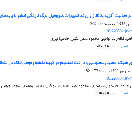
ر فعالیت آنزیم کاتالاز و روند تغییرات کلروفیل برگ نارنگی انشو با پایه‌
299-309
10.22059/ijsw
، غلام‌رضا ثواقبی، محمود سمر، نگین اخلاقی امیری
اصل مقاله
285.93 K
 شبکة عصبی مصنوعی و درخت تصمیم در تهیة نقشة رقومی خاک در منطقة
173-182
10.22059/ijsw
مهرجردی، فریدون سرمدیان، محمود امید، غلامرضا ثواقبی، نورایر تومانیان، محمد جواد
اصل مقاله
516.25 K