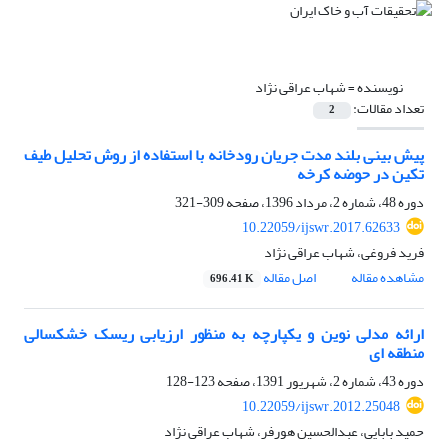
نویسنده =
شهاب عراقی نژاد
تعداد مقالات:
2
پیش بینی بلند مدت جریان رودخانه با استفاده از روش تحلیل طیف
تکین در حوضه کرخه
دوره 48، شماره 2، مرداد 1396، صفحه
309-321
10.22059/ijswr.2017.62633
فرید فروغی، شهاب عراقی نژاد
مشاهده مقاله
اصل مقاله
696.41 K
ارائه مدلی نوین و یکپارچه به منظور ارزیابی ریسک خشکسالی
منطقه ای
دوره 43، شماره 2، شهریور 1391، صفحه
123-128
10.22059/ijswr.2012.25048
حمید بابایی، عبدالحسین هورفر، شهاب عراقی نژاد