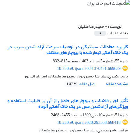
نویسنده =
حمیدرضا متقیان
تعداد مقالات:
3
کاربرد معادلات سینتیکی در توصیف سرعت آزاد شدن سرب در
یک خاک آهکی تیمارشده با بیوچارهای مختلف
دوره 55، شماره 5، مرداد 1403، صفحه
815-832
10.22059/ijswr.2024.370481.669639
پروین کبیری، علیرضا حسین پور، حمیدرضا متقیان، رامین ایرانی پور
مشاهده مقاله
اصل مقاله
1.87 M
تأثیر لجن فاضلاب و بیوچارهای حاصل از آن بر قابلیت استفاده و
ویژگی‌های آزادشدن مس در یک خاک آهکی آلوده
دوره 51، شماره 10، دی 1399، صفحه
2455-2468
10.22059/ijswr.2020.293568.668418
مرتضی شیرمحمدی، علیرضا حسین پور، حمیدرضا متقیان