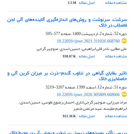
مشاهده مقاله
اصل مقاله
1.5 M
سرشت، سرنوشت و روش‌های اندازه‌گیری آلاینده‌های آلی لجن
فاضلاب در خاک
دوره 52، شماره 2، اردیبهشت 1400، صفحه
577-595
10.22059/ijswr.2021.311026.668760
علی عطایی، نادر قلی ابراهیمی، حسین اسدی، منوچهر گرجی
مشاهده مقاله
اصل مقاله
938.07 K
تاثیر بقایای گیاهی در تناوب گندم-ذرت بر میزان کربن آلی و
حاصلخیزی خاک
دوره 51، شماره 12، اسفند 1399، صفحه
3207-3219
10.22059/ijswr.2020.305809.668666
مراد میرزایی، منوچهر گرجی اناری، احسان رضوی طوسی، حسین اسدی،
ابراهیم مقیسه، سید مرتضی ضمیر
مشاهده مقاله
اصل مقاله
921.36 K
بررسی تأثیر پوسته‌های زیستی بر تبخیر و پویایی آب در محیط خاک