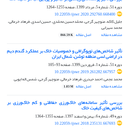
دوره 51، شماره 5، مرداد 1399، صفحه
1255-1264
10.22059/ijswr.2020.292760.668400
جلیل کاکه، منوچهر گرجی، محمّدحسین محمّدی، حسین اسدی، فرهاد خرمالی،
محمد سهرابی
مشاهده مقاله
اصل مقاله
866.59 K
تأثیر شاخص‌های توپوگرافی و خصوصیات خاک بر عملکرد گندم دیم
در اراضی لسی منطقه توشن، شمال ایران
دوره 51، شماره 1، فروردین 1399، صفحه
93-105
10.22059/ijswr.2019.261282.667957
محمد عجمی، احمد حیدری، فرهاد خرمالی، منوچهر گرجی، شمس اله ایوبی
مشاهده مقاله
اصل مقاله
1.03 M
بررسی تأثیر سامانه‌های خاک‌ورزی حفاظتی و کم خاک‌ورزی بر
شاخص‌های کیفیت خاک
دوره 49، شماره 6، بهمن و اسفند 1397، صفحه
1355-1364
10.22059/ijswr.2018.235131.667693