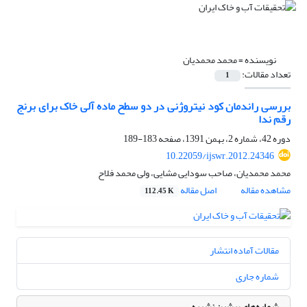
نویسنده =
محمد محمدیان
تعداد مقالات:
1
بررسی راندمان کود نیتروژنی در دو سطح ماده آلی خاک برای برنج
رقم ندا
دوره 42، شماره 2، بهمن 1391، صفحه
183-189
10.22059/ijswr.2012.24346
محمد محمدیان، صاحب سودایی مشایی، ولی محمد فلاح
مشاهده مقاله
اصل مقاله
112.45 K
مقالات آماده انتشار
شماره جاری
شماره‌های پیشین نشریه